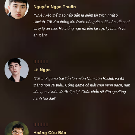
Nguyễn Ngọc Thuận
"Nhiều kèo thể thao hấp dẫn là điểm tôi thích nhất ở
Hitclub. Tôi vừa thắng lớn ở kèo bóng đá cuối tuần, dễ chơi
và tỷ lệ ăn cao. Hệ thống nạp rút tiền lại cực kỳ nhanh và
an toàn!"
Lê Ngọc
"Tôi chơi game bài tiến lên miền Nam trên Hitclub và đã
thắng hơn 70 triệu. Cổng game có luật chơi minh bạch, nạp
tiền qua ví điện tử rất tiện lợi. Chắc chắn sẽ tiếp tục đồng
hành lâu dài!"
Hoàng Cửu Bảo