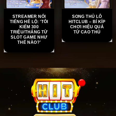
STREAMER NỔI
SONG THỦ LÔ
TIẾNG HÉ LỘ: ‘TÔI
HITCLUB – BÍ KÍP
KIẾM 300
CHƠI HIỆU QUẢ
TRIỆU/THÁNG TỪ
TỪ CAO THỦ
SLOT GAME NHƯ
THẾ NÀO?’