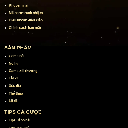
Khuyến mãi
Miễn trừ trách nhiệm
Điều khoản điều kiện
Chính sách bảo mật
SẢN PHẨM
Game bài
Nổ hũ
Game đổi thưởng
Tài xỉu
Xóc đĩa
Thể thao
Lô đề
TIPS CÁ CƯỢC
Tips đánh bài
Tips quay hũ