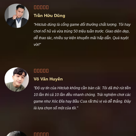
Trần Hữu Dũng
"Hitclub đúng là cổng game đổi thưởng chất lượng. Tôi hay
chơi nổ hũ và vừa trúng 50 triệu tuần trước. Giao diện đẹp,
dễ thao tác, nhiều sự kiện khuyến mãi hấp dẫn. Quá tuyệt
vời!"
Võ Văn Huyên
"Độ uy tín của Hitclub không cần bàn cãi. Tôi đã thử rút tiền
10 lần thì cả 10 lần đều nhanh chóng. Trải nghiệm chơi các
game như Xóc Đĩa hay Bầu Cua rất thú vị và dễ thắng. Đây
là lựa chọn số một của tôi."