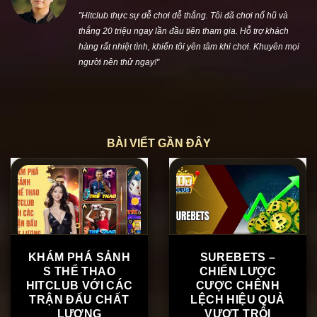
"Hitclub thực sự dễ chơi dễ thắng. Tôi đã chơi nổ hũ và
thắng 20 triệu ngay lần đầu tiên tham gia. Hỗ trợ khách
hàng rất nhiệt tình, khiến tôi yên tâm khi chơi. Khuyên mọi
người nên thử ngay!"
BÀI VIẾT GẦN ĐÂY
KHÁM PHÁ SẢNH
SUREBETS –
S THỂ THAO
CHIẾN LƯỢC
HITCLUB VỚI CÁC
CƯỢC CHÊNH
TRẬN ĐẤU CHẤT
LỆCH HIỆU QUẢ
LƯỢNG
VƯỢT TRỘI