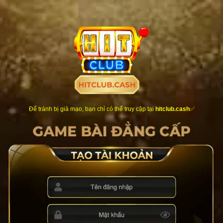
Chuyển
đến
nội
dung
Để tránh bị giả mạo, bạn chỉ có thể truy cập tại
hitclub.cash
✅