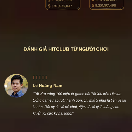
ĐÁNH GIÁ HITCLUB TỪ NGƯỜI CHƠI
Lê Hoàng Nam
"Tôi vừa trúng 100 triệu từ game bài Tài Xỉu trên Hitclub.
Cổng game nạp rút nhanh gọn, chỉ mất 5 phút là tiền về tài
khoản. Rất uy tín và dễ chơi, đặc biệt là tỷ lệ thắng cao
khiến tôi cực kỳ hài lòng!"