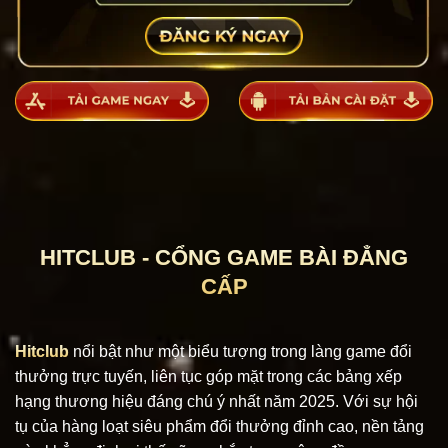
HITCLUB - CỔNG GAME BÀI ĐẲNG
CẤP
Hitclub
nổi bật như một biểu tượng trong làng game đổi
thưởng trực tuyến, liên tục góp mặt trong các bảng xếp
hạng thương hiệu đáng chú ý nhất năm 2025. Với sự hội
tụ của hàng loạt siêu phẩm đổi thưởng đỉnh cao, nền tảng