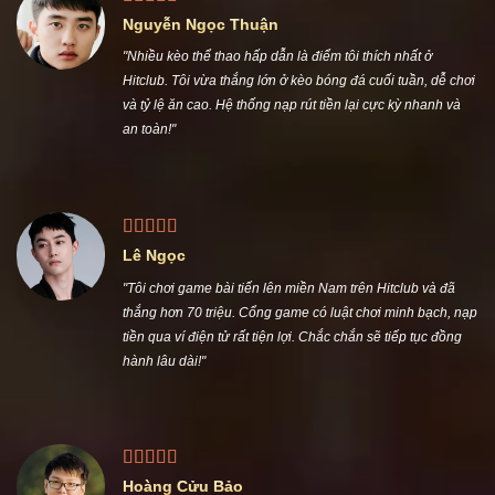
Nguyễn Ngọc Thuận
"Nhiều kèo thể thao hấp dẫn là điểm tôi thích nhất ở
Hitclub. Tôi vừa thắng lớn ở kèo bóng đá cuối tuần, dễ chơi
và tỷ lệ ăn cao. Hệ thống nạp rút tiền lại cực kỳ nhanh và
an toàn!"
Lê Ngọc
"Tôi chơi game bài tiến lên miền Nam trên Hitclub và đã
thắng hơn 70 triệu. Cổng game có luật chơi minh bạch, nạp
tiền qua ví điện tử rất tiện lợi. Chắc chắn sẽ tiếp tục đồng
hành lâu dài!"
Hoàng Cửu Bảo