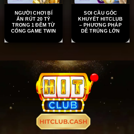
NGƯỜI CHƠI BÍ
SOI CẦU GÓC
ẨN RÚT 20 TỶ
KHUYẾT HITCLUB
TRONG 1 ĐÊM TỪ
– PHƯƠNG PHÁP
CỔNG GAME TWIN
DỄ TRÚNG LỚN