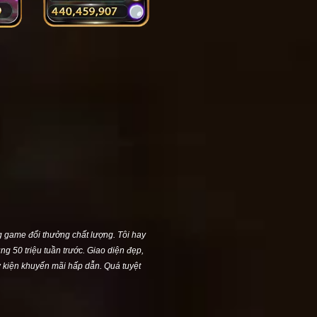
g game đổi thưởng chất lượng. Tôi hay
ng 50 triệu tuần trước. Giao diện đẹp,
ự kiện khuyến mãi hấp dẫn. Quá tuyệt