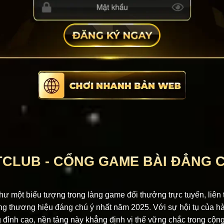
TCLUB - CỔNG GAME BÀI ĐẲNG 
hư một biểu tượng trong làng game đổi thưởng trực tuyến, liên 
g thương hiệu đáng chú ý nhất năm 2025. Với sự hội tụ của hà
đỉnh cao, nền tảng này khẳng định vị thế vững chắc trong cộn