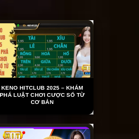
KENO HITCLUB 2025 – KHÁM
PHÁ LUẬT CHƠI CƯỢC SỐ TỪ
CƠ BẢN