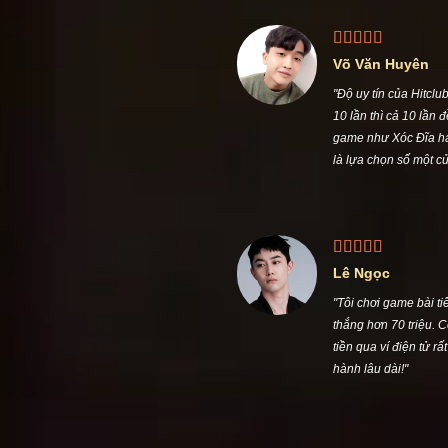
Võ Văn Huyên
"Độ uy tín của Hitclu
10 lần thì cả 10 lần
game như Xóc Đĩa hay
là lựa chọn số một của
Lê Ngọc
"Tôi chơi game bài ti
thắng hơn 70 triệu. 
tiền qua ví điện tử rấ
hành lâu dài!"