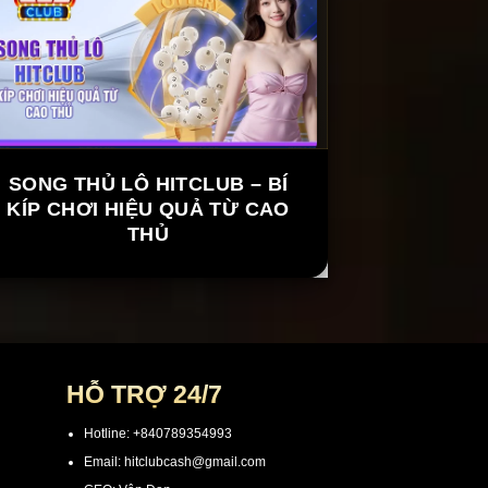
SONG THỦ LÔ HITCLUB – BÍ
KÍP CHƠI HIỆU QUẢ TỪ CAO
THỦ
HỖ TRỢ 24/7
Hotline: +840789354993
Email:
hitclubcash@gmail.com