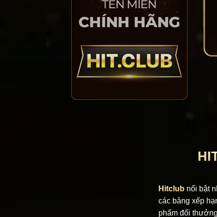
HI
Hitclub
nổi bật n
các bảng xếp hạn
phẩm đổi thưởng 