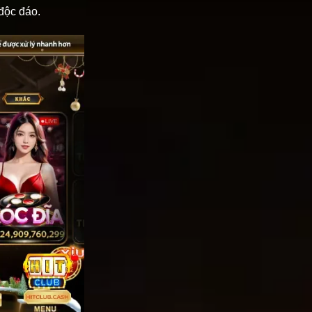
độc đáo.