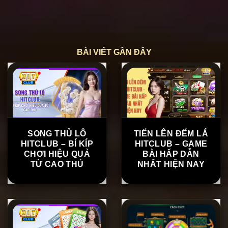
"Hitclub thực sự dễ chơi dễ thắng. Tôi đã chơi nổ hũ và
thắng 20 triệu ngay lần đầu tiên tham gia. Hỗ trợ khách
hàng rất nhiệt tình, khiến tôi yên tâm khi chơi. Khuyên mọi
người nên thử ngay!"
BÀI VIẾT GẦN ĐÂY
SONG THỦ LÔ
TIẾN LÊN ĐẾM LÁ
HITCLUB – BÍ KÍP
HITCLUB – GAME
CHƠI HIỆU QUẢ
BÀI HẤP DẪN
TỪ CAO THỦ
NHẤT HIỆN NAY