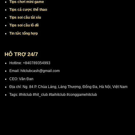
Tips chơi mini game
Tips cá cược thể thao
Tips soi cầu tài xỉu
Tips soi cầu lô đề
Tin tức tổng hợp
HỖ TRỢ 24/7
Hotline: +840789354993
Email:
hitclubcash@gmail.com
CEO: Vân Đan
Địa chỉ: Ng. 84 P. Chùa Láng, Láng Thượng, Đống Đa, Hà Nội, Việt Nam
Tags: #hitclub #hit_club #taihitclub #conggamehitclub