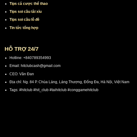
Tips cá cược thể thao
Tips soi cầu tài xỉu
Tips soi cầu lô đề
Tin tức tổng hợp
HỖ TRỢ 24/7
Hotline: +840789354993
Email:
hitclubcash@gmail.com
CEO: Vân Đan
Địa chỉ: Ng. 84 P. Chùa Láng, Láng Thượng, Đống Đa, Hà Nội, Việt Nam
Tags: #hitclub #hit_club #taihitclub #conggamehitclub