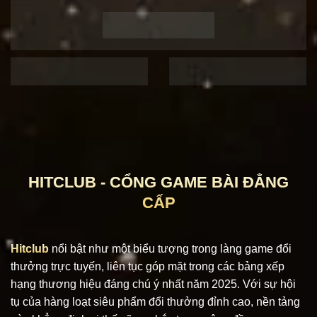
HITCLUB - CỔNG GAME BÀI ĐẲNG
CẤP
Hitclub
nổi bật như một biểu tượng trong làng game đổi
thưởng trực tuyến, liên tục góp mặt trong các bảng xếp
hạng thương hiệu đáng chú ý nhất năm 2025. Với sự hội
tụ của hàng loạt siêu phẩm đổi thưởng đỉnh cao, nền tảng