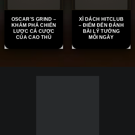
OSCAR’S GRIND –
XÌ DÁCH HITCLUB
KHÁM PHÁ CHIẾN
– ĐIỂM ĐẾN ĐÁNH
LƯỢC CÁ CƯỢC
BÀI LÝ TƯỞNG
CỦA CAO THỦ
MỖI NGÀY