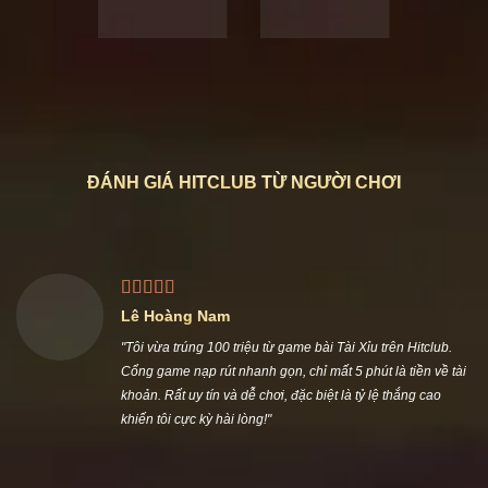
ĐÁNH GIÁ HITCLUB TỪ NGƯỜI CHƠI
Lê Hoàng Nam
"Tôi vừa trúng 100 triệu từ game bài Tài Xỉu trên Hitclub.
Cổng game nạp rút nhanh gọn, chỉ mất 5 phút là tiền về tài
khoản. Rất uy tín và dễ chơi, đặc biệt là tỷ lệ thắng cao
khiến tôi cực kỳ hài lòng!"