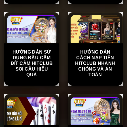
HƯỚNG DẪN SỬ
HƯỚNG DẪN
DỤNG ĐẦU CÂM
CÁCH NẠP TIỀN
ĐÍT CÂM HITCLUB
HITCLUB NHANH
SOI CẦU HIỆU
CHÓNG VÀ AN
QUẢ
TOÀN