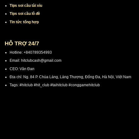
Tips soi cầu tài xỉu
Tips soi cầu lô đề
Tin tức tổng hợp
HỖ TRỢ 24/7
Hotline: +840789354993
Email:
hitclubcash@gmail.com
CEO: Vân Đan
Địa chỉ: Ng. 84 P. Chùa Láng, Láng Thượng, Đống Đa, Hà Nội, Việt Nam
Tags: #hitclub #hit_club #taihitclub #conggamehitclub