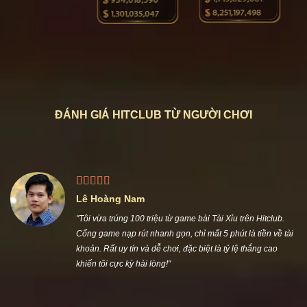
ĐÁNH GIÁ HITCLUB TỪ NGƯỜI CHƠI
Lê Hoàng Nam
"Tôi vừa trúng 100 triệu từ game bài Tài Xỉu trên Hitclub.
Cổng game nạp rút nhanh gọn, chỉ mất 5 phút là tiền về tài
khoản. Rất uy tín và dễ chơi, đặc biệt là tỷ lệ thắng cao
khiến tôi cực kỳ hài lòng!"