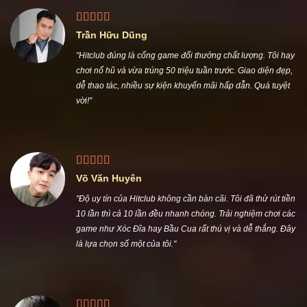
Trần Hữu Dũng
"Hitclub đúng là cổng game đổi thưởng chất lượng. Tôi hay
chơi nổ hũ và vừa trúng 50 triệu tuần trước. Giao diện đẹp,
dễ thao tác, nhiều sự kiện khuyến mãi hấp dẫn. Quá tuyệt
vời!"
Võ Văn Huyên
"Độ uy tín của Hitclub không cần bàn cãi. Tôi đã thử rút tiền
10 lần thì cả 10 lần đều nhanh chóng. Trải nghiệm chơi các
game như Xóc Đĩa hay Bầu Cua rất thú vị và dễ thắng. Đây
là lựa chọn số một của tôi."