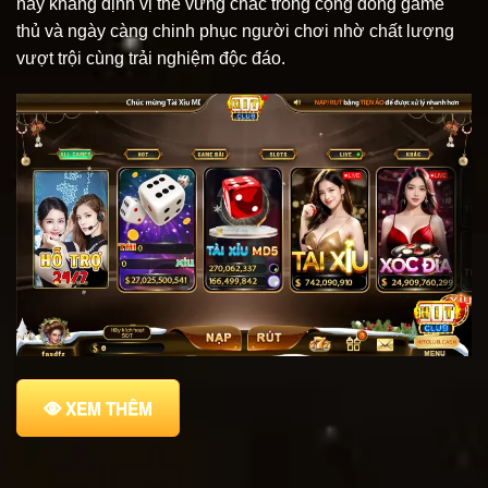
này khẳng định vị thế vững chắc trong cộng đồng game
thủ và ngày càng chinh phục người chơi nhờ chất lượng
vượt trội cùng trải nghiệm độc đáo.
XEM THÊM