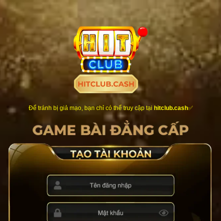
Chuyển
đến
nội
dung
Để tránh bị giả mạo, bạn chỉ có thể truy cập tại
hitclub.cash
✅