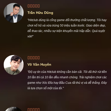
Trần Hữu Dũng
"Hitclub đúng là cổng game đổi thưởng chất lượng. Tôi hay
chơi nổ hũ và vừa trúng 50 triệu tuần trước. Giao diện đẹp,
dễ thao tác, nhiều sự kiện khuyến mãi hấp dẫn. Quá tuyệt
vời!"
Võ Văn Huyên
"Độ uy tín của Hitclub không cần bàn cãi. Tôi đã thử rút tiền
10 lần thì cả 10 lần đều nhanh chóng. Trải nghiệm chơi các
game như Xóc Đĩa hay Bầu Cua rất thú vị và dễ thắng. Đây
là lựa chọn số một của tôi."