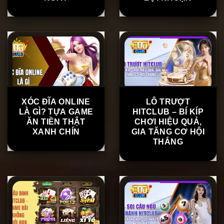
XÓC ĐĨA ONLINE
LÔ TRƯỢT
LÀ GÌ? TỰA GAME
HITCLUB – BÍ KÍP
ĂN TIỀN THẬT
CHƠI HIỆU QUẢ,
XANH CHÍN
GIA TĂNG CƠ HỘI
THẮNG