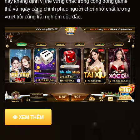
này khẳng định vị thế vững chắc trong cộng đồng game
thủ và ngày càng chinh phục người chơi nhờ chất lượng
vượt trội cùng trải nghiệm độc đáo.
XEM THÊM