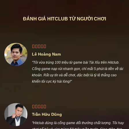
ĐÁNH GIÁ HITCLUB TỪ NGƯỜI CHƠI
Lê Hoàng Nam
"Tôi vừa trúng 100 triệu từ game bài Tài Xỉu trên Hitclub.
Cổng game nạp rút nhanh gọn, chỉ mất 5 phút là tiền về tài
khoản. Rất uy tín và dễ chơi, đặc biệt là tỷ lệ thắng cao
khiến tôi cực kỳ hài lòng!"
Trần Hữu Dũng
"Hitclub đúng là cổng game đổi thưởng chất lượng. Tôi hay