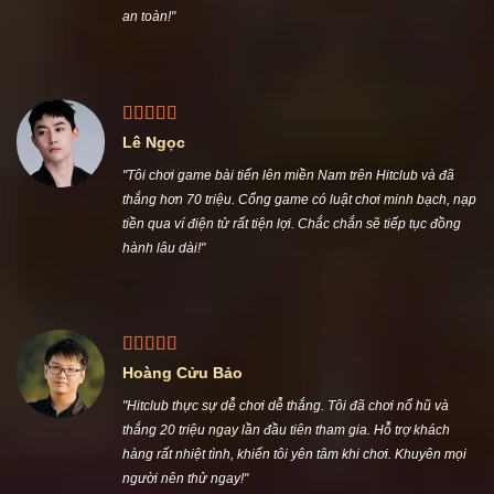
an toàn!"
Lê Ngọc
"Tôi chơi game bài tiến lên miền Nam trên Hitclub và đã
thắng hơn 70 triệu. Cổng game có luật chơi minh bạch, nạp
tiền qua ví điện tử rất tiện lợi. Chắc chắn sẽ tiếp tục đồng
hành lâu dài!"
Hoàng Cửu Bảo
"Hitclub thực sự dễ chơi dễ thắng. Tôi đã chơi nổ hũ và
thắng 20 triệu ngay lần đầu tiên tham gia. Hỗ trợ khách
hàng rất nhiệt tình, khiến tôi yên tâm khi chơi. Khuyên mọi
người nên thử ngay!"