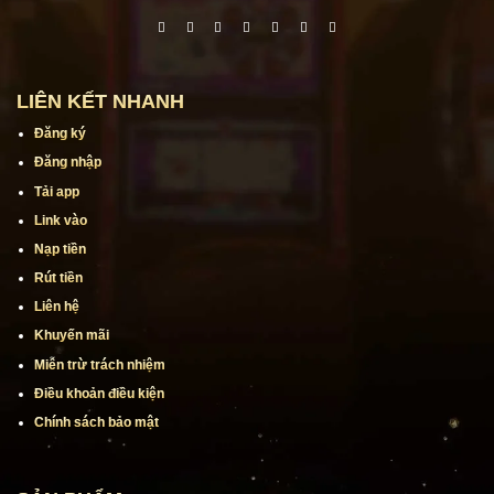
LIÊN KẾT NHANH
Đăng ký
Đăng nhập
Tải app
Link vào
Nạp tiền
Rút tiền
Liên hệ
Khuyến mãi
Miễn trừ trách nhiệm
Điều khoản điều kiện
Chính sách bảo mật