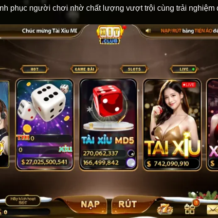
nh phục người chơi nhờ chất lượng vượt trội cùng trải nghiệm 