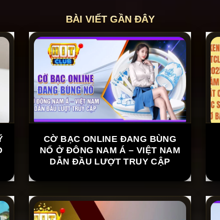
BÀI VIẾT GẦN ĐÂY
Ỹ
CỜ BẠC ONLINE ĐANG BÙNG
O
NỔ Ở ĐÔNG NAM Á – VIỆT NAM
DẪN ĐẦU LƯỢT TRUY CẬP