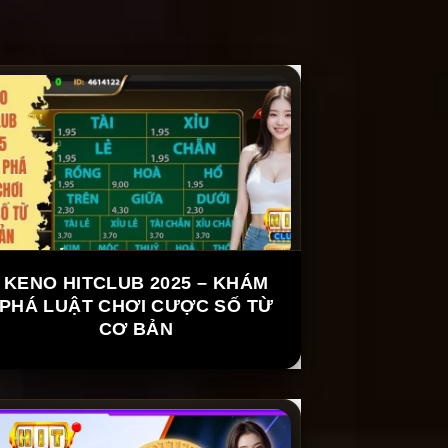
KENO HITCLUB 2025 – KHÁM
PHÁ LUẬT CHƠI CƯỢC SỐ TỪ
CƠ BẢN