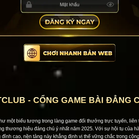
TCLUB - CỔNG GAME BÀI ĐẲNG 
hư một biểu tượng trong làng game đổi thưởng trực tuyến, liên 
g thương hiệu đáng chú ý nhất năm 2025. Với sự hội tụ của hà
đỉnh cao, nền tảng này khẳng định vị thế vững chắc trong cộn