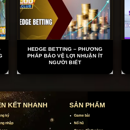
–
HEDGE BETTING – PHƯƠNG
G
PHÁP BẢO VỆ LỢI NHUẬN ÍT
NGƯỜI BIẾT
ÊN KẾT NHANH
SẢN PHẨM
ng ký
Game bài
ng nhập
Nổ hũ