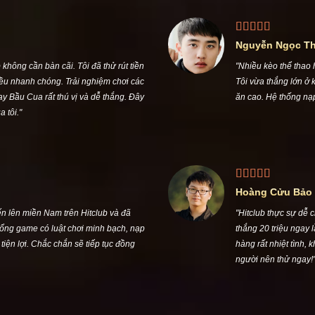
Nguyễn Ngọc T
b không cần bàn cãi. Tôi đã thử rút tiền
"Nhiều kèo thể thao h
 đều nhanh chóng. Trải nghiệm chơi các
Tôi vừa thắng lớn ở k
 Bầu Cua rất thú vị và dễ thắng. Đây
ăn cao. Hệ thống nạp 
 tôi."
Hoàng Cửu Bảo
ến lên miền Nam trên Hitclub và đã
"Hitclub thực sự dễ 
Cổng game có luật chơi minh bạch, nạp
thắng 20 triệu ngay 
t tiện lợi. Chắc chắn sẽ tiếp tục đồng
hàng rất nhiệt tình, 
người nên thử ngay!