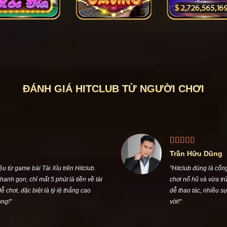
ĐÁNH GIÁ HITCLUB TỪ NGƯỜI CHƠI
Trần Hữu Dũng
iệu từ game bài Tài Xỉu trên Hitclub.
"Hitclub đúng là cổn
nh gọn, chỉ mất 5 phút là tiền về tài
chơi nổ hũ và vừa trú
ễ chơi, đặc biệt là tỷ lệ thắng cao
dễ thao tác, nhiều s
òng!"
vời!"