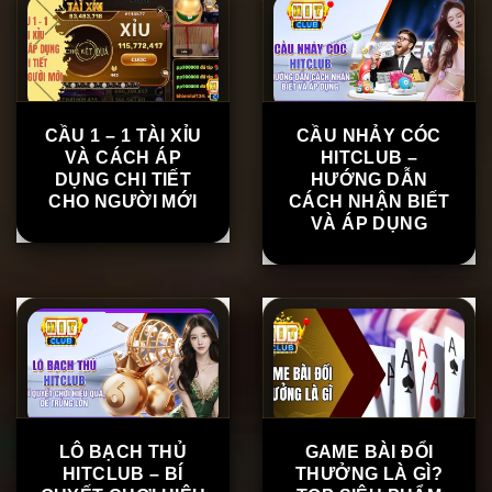
LIỆU CÓ CƠ HỘI?
CẦU 1 – 1 TÀI XỈU
CẦU NHẢY CÓC
VÀ CÁCH ÁP
HITCLUB –
DỤNG CHI TIẾT
HƯỚNG DẪN
CHO NGƯỜI MỚI
CÁCH NHẬN BIẾT
VÀ ÁP DỤNG