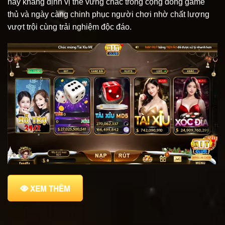
này khẳng định vị thế vững chắc trong cộng đồng game
thủ và ngày càng chinh phục người chơi nhờ chất lượng
vượt trội cùng trải nghiệm độc đáo.
XEM THÊM