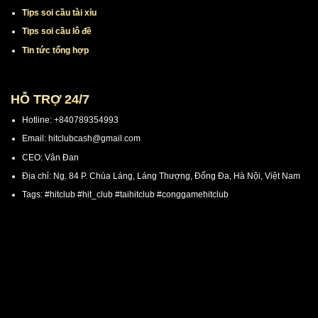
Tips soi cầu tài xỉu
Tips soi cầu lô đề
Tin tức tổng hợp
HỖ TRỢ 24/7
Hotline: +840789354993
Email:
hitclubcash@gmail.com
CEO: Vân Đan
Địa chỉ: Ng. 84 P. Chùa Láng, Láng Thượng, Đống Đa, Hà Nội, Việt Nam
Tags: #hitclub #hit_club #taihitclub #conggamehitclub