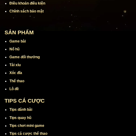
Điều khoản điều kiện
Chính sách bảo mật
SẢN PHẨM
Game bài
Nổ hũ
Game đổi thưởng
Tài xỉu
Xóc đĩa
Thể thao
Lô đề
TIPS CÁ CƯỢC
Tips đánh bài
Tips quay hũ
Tips chơi mini game
Tips cá cược thể thao