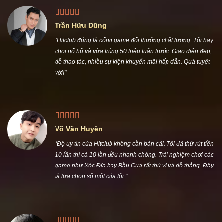
Trần Hữu Dũng
"Hitclub đúng là cổng game đổi thưởng chất lượng. Tôi hay
chơi nổ hũ và vừa trúng 50 triệu tuần trước. Giao diện đẹp,
dễ thao tác, nhiều sự kiện khuyến mãi hấp dẫn. Quá tuyệt
vời!"
Võ Văn Huyên
"Độ uy tín của Hitclub không cần bàn cãi. Tôi đã thử rút tiền
10 lần thì cả 10 lần đều nhanh chóng. Trải nghiệm chơi các
game như Xóc Đĩa hay Bầu Cua rất thú vị và dễ thắng. Đây
là lựa chọn số một của tôi."