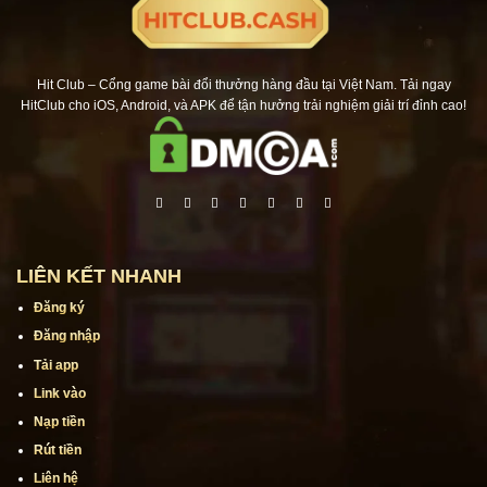
Hit Club – Cổng game bài đổi thưởng hàng đầu tại Việt Nam. Tải ngay
HitClub cho iOS, Android, và APK để tận hưởng trải nghiệm giải trí đỉnh cao!
LIÊN KẾT NHANH
Đăng ký
Đăng nhập
Tải app
Link vào
Nạp tiền
Rút tiền
Liên hệ