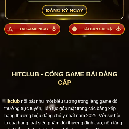
HITCLUB - CỔNG GAME BÀI ĐẲNG
CẤP
Hitclub
nổi bật như một biểu tượng trong làng game đổi
thưởng trực tuyến, liên tục góp mặt trong các bảng xếp
hạng thương hiệu đáng chú ý nhất năm 2025. Với sự hội
tụ của hàng loạt siêu phẩm đổi thưởng đỉnh cao, nền tảng