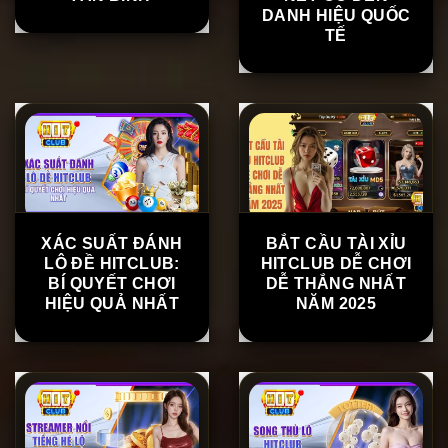
DANH HIỆU QUỐC
TẾ
XÁC SUẤT ĐÁNH
BẮT CẦU TÀI XỈU
LÔ ĐỀ HITCLUB:
HITCLUB DỄ CHƠI
BÍ QUYẾT CHƠI
DỄ THẮNG NHẤT
HIỆU QUẢ NHẤT
NĂM 2025