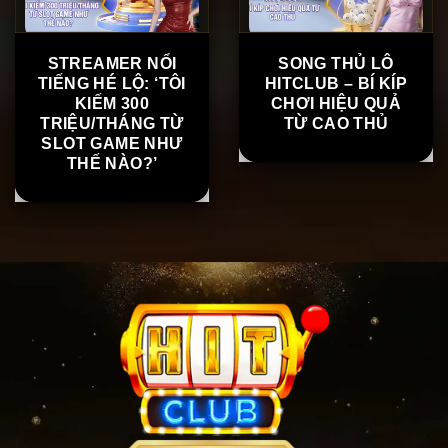
STREAMER NỔI
SONG THỦ LÔ
TIẾNG HÉ LỘ: ‘TÔI
HITCLUB – BÍ KÍP
KIẾM 300
CHƠI HIỆU QUẢ
TRIỆU/THÁNG TỪ
TỪ CAO THỦ
SLOT GAME NHƯ
THẾ NÀO?’