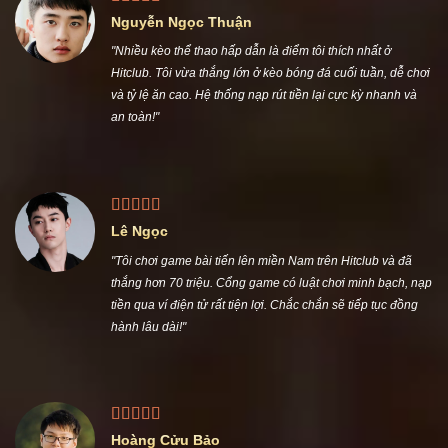
Nguyễn Ngọc Thuận
"Nhiều kèo thể thao hấp dẫn là điểm tôi thích nhất ở
Hitclub. Tôi vừa thắng lớn ở kèo bóng đá cuối tuần, dễ chơi
và tỷ lệ ăn cao. Hệ thống nạp rút tiền lại cực kỳ nhanh và
an toàn!"
Lê Ngọc
"Tôi chơi game bài tiến lên miền Nam trên Hitclub và đã
thắng hơn 70 triệu. Cổng game có luật chơi minh bạch, nạp
tiền qua ví điện tử rất tiện lợi. Chắc chắn sẽ tiếp tục đồng
hành lâu dài!"
Hoàng Cửu Bảo