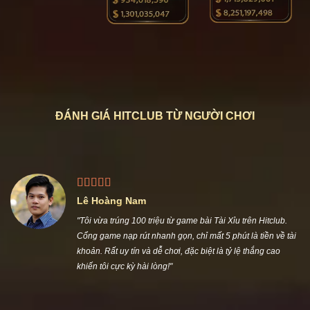
ĐÁNH GIÁ HITCLUB TỪ NGƯỜI CHƠI
Lê Hoàng Nam
"Tôi vừa trúng 100 triệu từ game bài Tài Xỉu trên Hitclub.
Cổng game nạp rút nhanh gọn, chỉ mất 5 phút là tiền về tài
khoản. Rất uy tín và dễ chơi, đặc biệt là tỷ lệ thắng cao
khiến tôi cực kỳ hài lòng!"