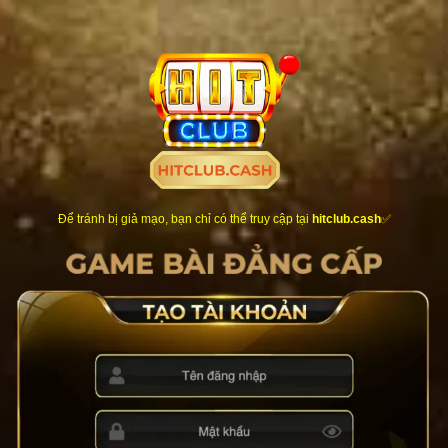
Chuyển
đến
nội
dung
Để tránh bị giả mạo, bạn chỉ có thể truy cập tại
hitclub.cash
✅