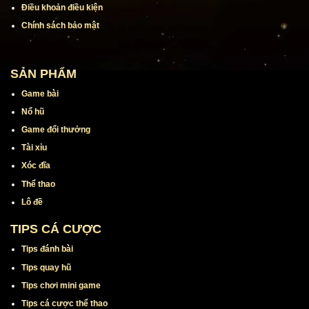
Điều khoản điều kiện
Chính sách bảo mật
SẢN PHẨM
Game bài
Nổ hũ
Game đổi thưởng
Tài xỉu
Xóc đĩa
Thể thao
Lô đề
TIPS CÁ CƯỢC
Tips đánh bài
Tips quay hũ
Tips chơi mini game
Tips cá cược thể thao