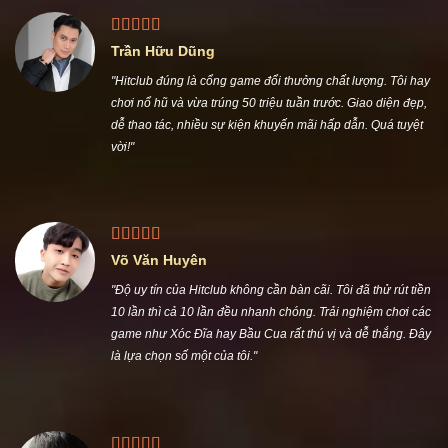
Trần Hữu Dũng
"Hitclub đúng là cổng game đổi thưởng chất lượng. Tôi hay
chơi nổ hũ và vừa trúng 50 triệu tuần trước. Giao diện đẹp,
dễ thao tác, nhiều sự kiện khuyến mãi hấp dẫn. Quá tuyệt
vời!"
Võ Văn Huyên
"Độ uy tín của Hitclub không cần bàn cãi. Tôi đã thử rút tiền
10 lần thì cả 10 lần đều nhanh chóng. Trải nghiệm chơi các
game như Xóc Đĩa hay Bầu Cua rất thú vị và dễ thắng. Đây
là lựa chọn số một của tôi."