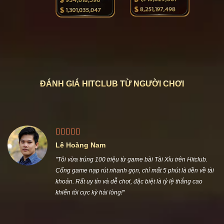
ĐÁNH GIÁ HITCLUB TỪ NGƯỜI CHƠI
Lê Hoàng Nam
"Tôi vừa trúng 100 triệu từ game bài Tài Xỉu trên Hitclub.
Cổng game nạp rút nhanh gọn, chỉ mất 5 phút là tiền về tài
khoản. Rất uy tín và dễ chơi, đặc biệt là tỷ lệ thắng cao
khiến tôi cực kỳ hài lòng!"