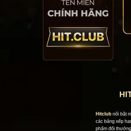
HI
Hitclub
nổi bật n
các bảng xếp hạn
phẩm đổi thưởng 