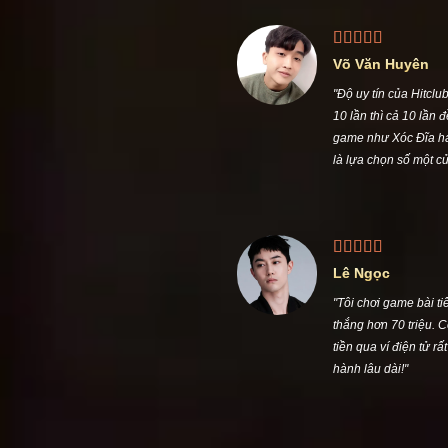
Võ Văn Huyên
"Độ uy tín của Hitclu
10 lần thì cả 10 lần
game như Xóc Đĩa hay
là lựa chọn số một của
Lê Ngọc
"Tôi chơi game bài ti
thắng hơn 70 triệu. 
tiền qua ví điện tử rấ
hành lâu dài!"