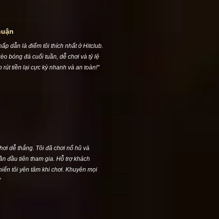
huận
ấp dẫn là điểm tôi thích nhất ở Hitclub.
èo bóng đá cuối tuần, dễ chơi và tỷ lệ
rút tiền lại cực kỳ nhanh và an toàn!"
chơi dễ thắng. Tôi đã chơi nổ hũ và
lần đầu tiên tham gia. Hỗ trợ khách
khiến tôi yên tâm khi chơi. Khuyên mọi
"