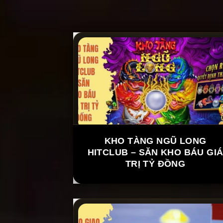
KHO TÀNG NGŨ LONG
HITCLUB – SĂN KHO BÁU GI
TRỊ TỶ ĐỒNG