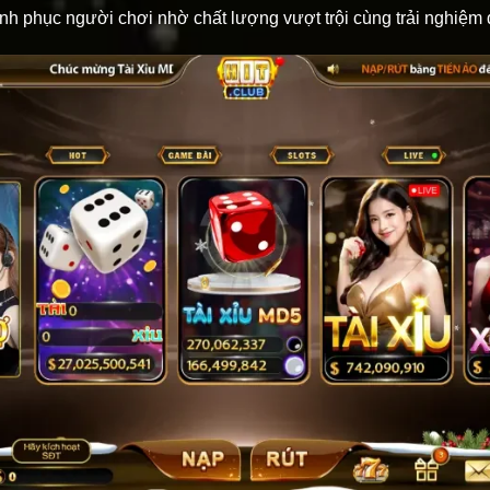
nh phục người chơi nhờ chất lượng vượt trội cùng trải nghiệm 