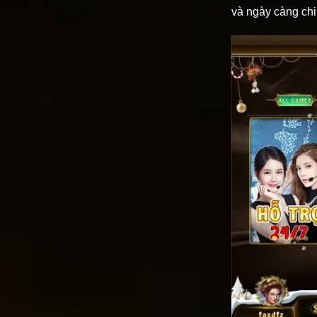
và ngày càng chi