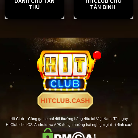
THUẬT NGỮ LÔ
HƯỚNG DẪN
ĐỀ HITCLUB: GIẢI
CÁCH CHƠI GAME
MÃ CỰC HAY
BÀI CATTE
DÀNH CHO TÂN
HITCLUB CHO
THỦ
TÂN BINH