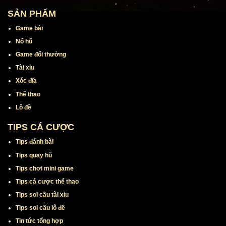
Miễn trừ trách nhiệm
Điều khoản điều kiện
Chính sách bảo mật
SẢN PHẨM
Game bài
Nổ hũ
Game đổi thưởng
Tài xỉu
Xóc đĩa
Thể thao
Lô đề
TIPS CÁ CƯỢC
Tips đánh bài
Tips quay hũ
Tips chơi mini game