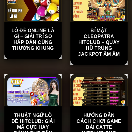
LÔ ĐỀ ONLINE LÀ
BÍ MẬT
GÌ – GIẢI TRÍ SỐ
CLEOPATRA
HẤP DẪN CÙNG
HITCLUB – QUAY
THƯỞNG KHỦNG
HŨ TRÚNG
JACKPOT ẦM ẦM