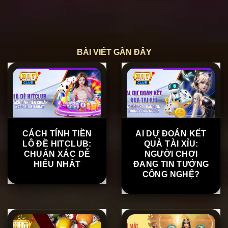
"Hitclub thực sự dễ chơi dễ thắng. Tôi đã chơi nổ hũ và
thắng 20 triệu ngay lần đầu tiên tham gia. Hỗ trợ khách
hàng rất nhiệt tình, khiến tôi yên tâm khi chơi. Khuyên mọi
người nên thử ngay!"
BÀI VIẾT GẦN ĐÂY
CÁCH TÍNH TIỀN
AI DỰ ĐOÁN KẾT
LÔ ĐỀ HITCLUB:
QUẢ TÀI XỈU:
CHUẨN XÁC DỄ
NGƯỜI CHƠI
HIỂU NHẤT
ĐANG TIN TƯỞNG
CÔNG NGHỆ?