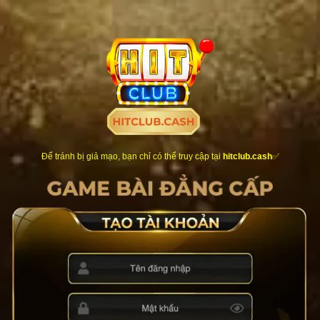
Chuyển
đến
nội
dung
Để tránh bị giả mạo, bạn chỉ có thể truy cập tại
hitclub.cash
✅