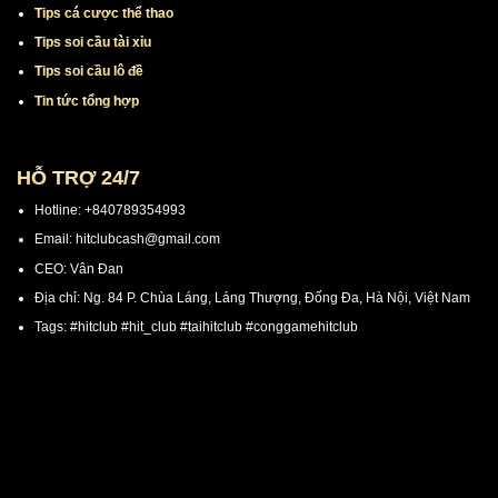
Tips cá cược thể thao
Tips soi cầu tài xỉu
Tips soi cầu lô đề
Tin tức tổng hợp
HỖ TRỢ 24/7
Hotline: +840789354993
Email:
hitclubcash@gmail.com
CEO: Vân Đan
Địa chỉ: Ng. 84 P. Chùa Láng, Láng Thượng, Đống Đa, Hà Nội, Việt Nam
Tags: #hitclub #hit_club #taihitclub #conggamehitclub