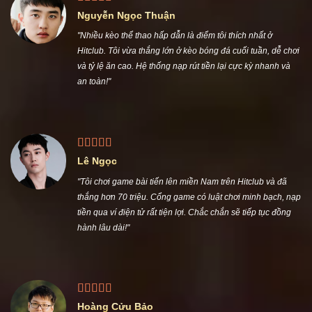
Nguyễn Ngọc Thuận
"Nhiều kèo thể thao hấp dẫn là điểm tôi thích nhất ở
Hitclub. Tôi vừa thắng lớn ở kèo bóng đá cuối tuần, dễ chơi
và tỷ lệ ăn cao. Hệ thống nạp rút tiền lại cực kỳ nhanh và
an toàn!"
Lê Ngọc
"Tôi chơi game bài tiến lên miền Nam trên Hitclub và đã
thắng hơn 70 triệu. Cổng game có luật chơi minh bạch, nạp
tiền qua ví điện tử rất tiện lợi. Chắc chắn sẽ tiếp tục đồng
hành lâu dài!"
Hoàng Cửu Bảo