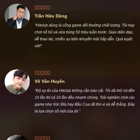
Trần Hữu Dũng
"Hitclub đúng là cổng game đổi thưởng chất lượng. Tôi hay
chơi nổ hũ và vừa trúng 50 triệu tuần trước. Giao diện đẹp,
dễ thao tác, nhiều sự kiện khuyến mãi hấp dẫn. Quá tuyệt
vời!"
Võ Văn Huyên
"Độ uy tín của Hitclub không cần bàn cãi. Tôi đã thử rút tiền
10 lần thì cả 10 lần đều nhanh chóng. Trải nghiệm chơi các
game như Xóc Đĩa hay Bầu Cua rất thú vị và dễ thắng. Đây
là lựa chọn số một của tôi."