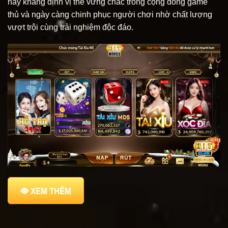
này khẳng định vị thế vững chắc trong cộng đồng game
thủ và ngày càng chinh phục người chơi nhờ chất lượng
vượt trội cùng trải nghiệm độc đáo.
XEM THÊM