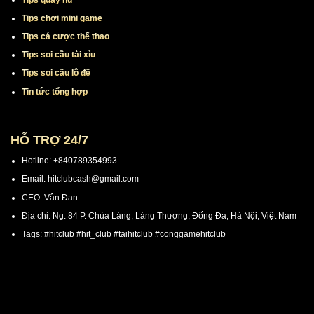
Tips chơi mini game
Tips cá cược thể thao
Tips soi cầu tài xỉu
Tips soi cầu lô đề
Tin tức tổng hợp
HỖ TRỢ 24/7
Hotline: +840789354993
Email:
hitclubcash@gmail.com
CEO: Vân Đan
Địa chỉ: Ng. 84 P. Chùa Láng, Láng Thượng, Đống Đa, Hà Nội, Việt Nam
Tags: #hitclub #hit_club #taihitclub #conggamehitclub