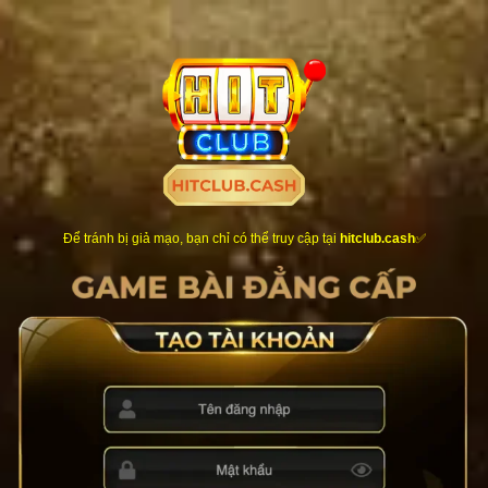
Chuyển
đến
nội
dung
Để tránh bị giả mạo, bạn chỉ có thể truy cập tại
hitclub.cash
✅