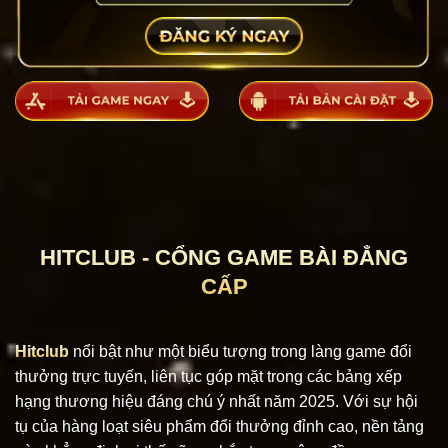
HITCLUB - CỔNG GAME BÀI ĐẲNG
CẤP
Hitclub
nổi bật như một biểu tượng trong làng game đổi
thưởng trực tuyến, liên tục góp mặt trong các bảng xếp
hạng thương hiệu đáng chú ý nhất năm 2025. Với sự hội
tụ của hàng loạt siêu phẩm đổi thưởng đỉnh cao, nền tảng