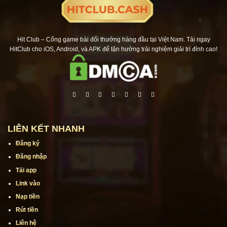
Hit Club – Cổng game bài đổi thưởng hàng đầu tại Việt Nam. Tải ngay
HitClub cho iOS, Android, và APK để tận hưởng trải nghiệm giải trí đỉnh cao!
LIÊN KẾT NHANH
Đăng ký
Đăng nhập
Tải app
Link vào
Nạp tiền
Rút tiền
Liên hệ