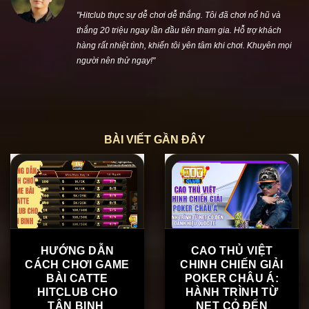
"Hitclub thực sự dễ chơi dễ thắng. Tôi đã chơi nổ hũ và
thắng 20 triệu ngay lần đầu tiên tham gia. Hỗ trợ khách
hàng rất nhiệt tình, khiến tôi yên tâm khi chơi. Khuyên mọi
người nên thử ngay!"
BÀI VIẾT GẦN ĐÂY
HƯỚNG DẪN
CAO THỦ VIỆT
CÁCH CHƠI GAME
CHINH CHIẾN GIẢI
BÀI CATTE
POKER CHÂU Á:
HITCLUB CHO
HÀNH TRÌNH TỪ
TÂN BINH
NET CỎ ĐẾN