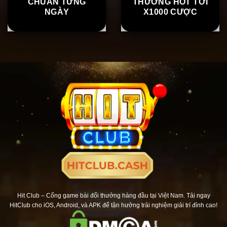
BẠCH THỦ LÔ
PHÁ ĐẢO
XIÊN HITCLUB – BÍ
MINIPOKER
QUYẾT CHỐT SỐ
HITCLUB NHẬN
CHUẨN TỪNG
THƯỞNG HOT TỚI
NGÀY
X1000 CƯỢC