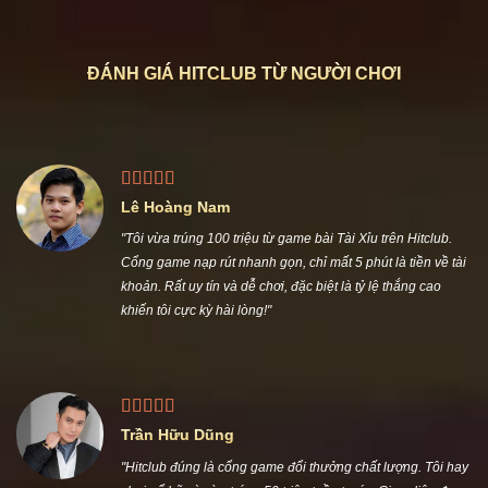
ĐÁNH GIÁ HITCLUB TỪ NGƯỜI CHƠI
Lê Hoàng Nam
"Tôi vừa trúng 100 triệu từ game bài Tài Xỉu trên Hitclub.
Cổng game nạp rút nhanh gọn, chỉ mất 5 phút là tiền về tài
khoản. Rất uy tín và dễ chơi, đặc biệt là tỷ lệ thắng cao
khiến tôi cực kỳ hài lòng!"