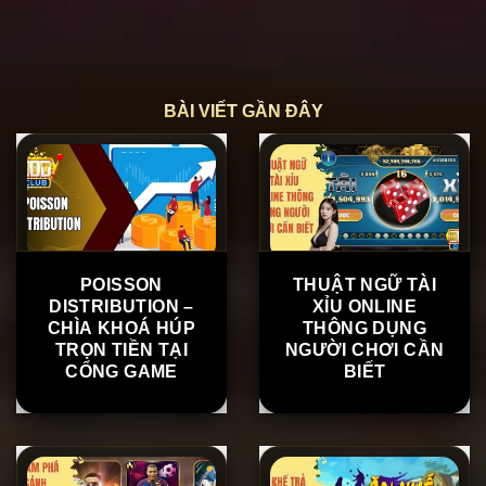
"Hitclub thực sự dễ chơi dễ thắng. Tôi đã chơi nổ hũ và
thắng 20 triệu ngay lần đầu tiên tham gia. Hỗ trợ khách
hàng rất nhiệt tình, khiến tôi yên tâm khi chơi. Khuyên mọi
người nên thử ngay!"
BÀI VIẾT GẦN ĐÂY
POISSON
THUẬT NGỮ TÀI
DISTRIBUTION –
XỈU ONLINE
CHÌA KHOÁ HÚP
THÔNG DỤNG
TRỌN TIỀN TẠI
NGƯỜI CHƠI CẦN
CỔNG GAME
BIẾT