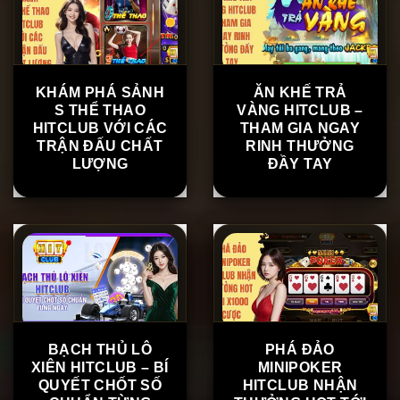
KHÁM PHÁ SẢNH
ĂN KHẾ TRẢ
S THỂ THAO
VÀNG HITCLUB –
HITCLUB VỚI CÁC
THAM GIA NGAY
TRẬN ĐẤU CHẤT
RINH THƯỞNG
LƯỢNG
ĐẦY TAY