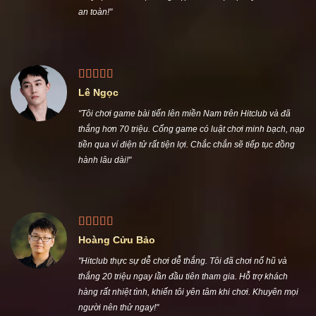
Nguyễn Ngọc Thuận
"Nhiều kèo thể thao hấp dẫn là điểm tôi thích nhất ở
Hitclub. Tôi vừa thắng lớn ở kèo bóng đá cuối tuần, dễ chơi
và tỷ lệ ăn cao. Hệ thống nạp rút tiền lại cực kỳ nhanh và
an toàn!"
Lê Ngọc
"Tôi chơi game bài tiến lên miền Nam trên Hitclub và đã
thắng hơn 70 triệu. Cổng game có luật chơi minh bạch, nạp
tiền qua ví điện tử rất tiện lợi. Chắc chắn sẽ tiếp tục đồng
hành lâu dài!"
Hoàng Cửu Bảo