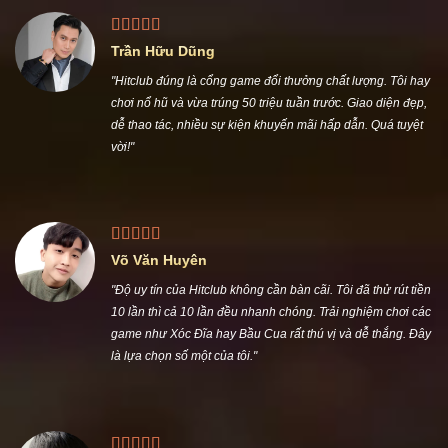
Trần Hữu Dũng
"Hitclub đúng là cổng game đổi thưởng chất lượng. Tôi hay
chơi nổ hũ và vừa trúng 50 triệu tuần trước. Giao diện đẹp,
dễ thao tác, nhiều sự kiện khuyến mãi hấp dẫn. Quá tuyệt
vời!"
Võ Văn Huyên
"Độ uy tín của Hitclub không cần bàn cãi. Tôi đã thử rút tiền
10 lần thì cả 10 lần đều nhanh chóng. Trải nghiệm chơi các
game như Xóc Đĩa hay Bầu Cua rất thú vị và dễ thắng. Đây
là lựa chọn số một của tôi."