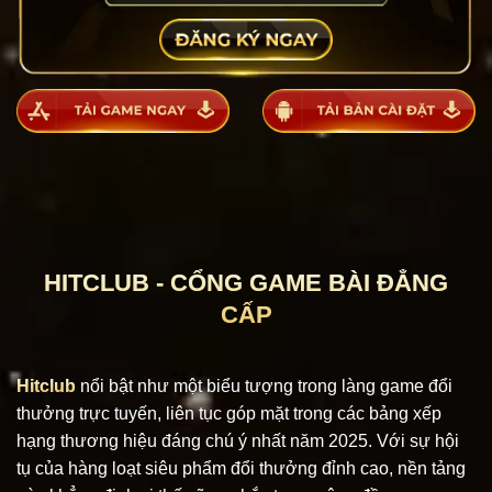
HITCLUB - CỔNG GAME BÀI ĐẲNG
CẤP
Hitclub
nổi bật như một biểu tượng trong làng game đổi
thưởng trực tuyến, liên tục góp mặt trong các bảng xếp
hạng thương hiệu đáng chú ý nhất năm 2025. Với sự hội
tụ của hàng loạt siêu phẩm đổi thưởng đỉnh cao, nền tảng