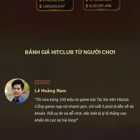
ĐÁNH GIÁ HITCLUB TỪ NGƯỜI CHƠI
Lê Hoàng Nam
"Tôi vừa trúng 100 triệu từ game bài Tài Xỉu trên Hitclub.
Cổng game nạp rút nhanh gọn, chỉ mất 5 phút là tiền về tài
khoản. Rất uy tín và dễ chơi, đặc biệt là tỷ lệ thắng cao
khiến tôi cực kỳ hài lòng!"