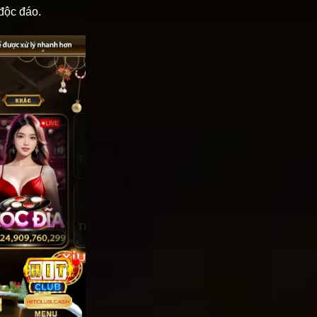
độc đáo.