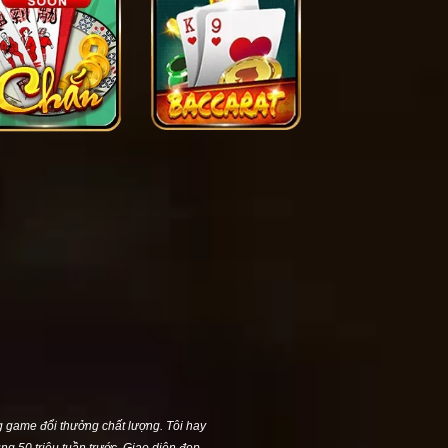
g game đổi thưởng chất lượng. Tôi hay
ng 50 triệu tuần trước. Giao diện đẹp,
ự kiện khuyến mãi hấp dẫn. Quá tuyệt