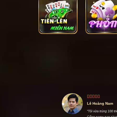
Lê Hoàng Nam
"Tôi vừa trúng 100 tr
Cổng game nạp rút nha
khoản. Rất uy tín và d
khiến tôi cực kỳ hài l