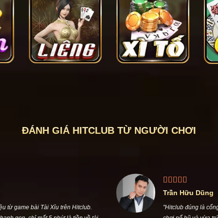
ĐÁNH GIÁ HITCLUB TỪ NGƯỜI CHƠI
Trần Hữu Dũng
iệu từ game bài Tài Xỉu trên Hitclub.
"Hitclub đúng là cổn
nh gọn, chỉ mất 5 phút là tiền về tài
chơi nổ hũ và vừa trú
ễ chơi, đặc biệt là tỷ lệ thắng cao
dễ thao tác, nhiều s
òng!"
vời!"