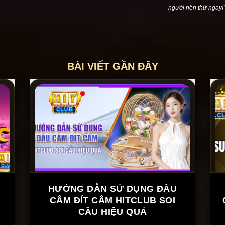
BÀI VIẾT GẦN ĐÂY
HƯỚNG DẪN SỬ DỤNG ĐẦU
CÂM ĐÍT CÂM HITCLUB SOI
CẦU HIỆU QUẢ