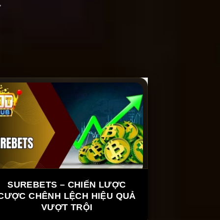
SUREBETS – CHIẾN LƯỢC
CƯỢC CHÊNH LỆCH HIỆU QUẢ
VƯỢT TRỘI