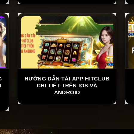
G
HƯỚNG DẪN TẢI APP HITCLUB
I
CHI TIẾT TRÊN IOS VÀ
ANDROID
ÊN KẾT NHANH
SẢN PHẨM
ng ký
Game bài
ng nhập
Nổ hũ