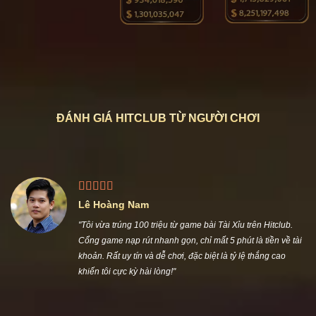
ĐÁNH GIÁ HITCLUB TỪ NGƯỜI CHƠI
Lê Hoàng Nam
"Tôi vừa trúng 100 triệu từ game bài Tài Xỉu trên Hitclub.
Cổng game nạp rút nhanh gọn, chỉ mất 5 phút là tiền về tài
khoản. Rất uy tín và dễ chơi, đặc biệt là tỷ lệ thắng cao
khiến tôi cực kỳ hài lòng!"