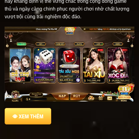
này khẳng định vị thế vững chắc trong cộng đồng game
thủ và ngày càng chinh phục người chơi nhờ chất lượng
vượt trội cùng trải nghiệm độc đáo.
XEM THÊM