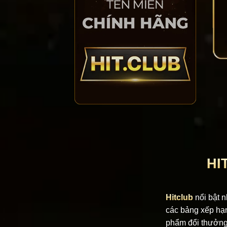
HI
Hitclub
nổi bật n
các bảng xếp hạn
phẩm đổi thưởng 