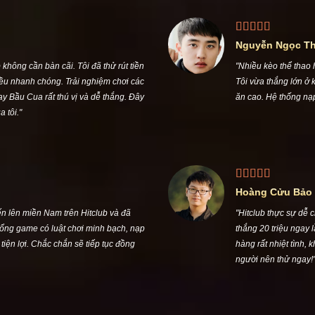
Nguyễn Ngọc T
b không cần bàn cãi. Tôi đã thử rút tiền
"Nhiều kèo thể thao h
 đều nhanh chóng. Trải nghiệm chơi các
Tôi vừa thắng lớn ở k
 Bầu Cua rất thú vị và dễ thắng. Đây
ăn cao. Hệ thống nạp 
 tôi."
Hoàng Cửu Bảo
ến lên miền Nam trên Hitclub và đã
"Hitclub thực sự dễ 
Cổng game có luật chơi minh bạch, nạp
thắng 20 triệu ngay 
t tiện lợi. Chắc chắn sẽ tiếp tục đồng
hàng rất nhiệt tình, 
người nên thử ngay!