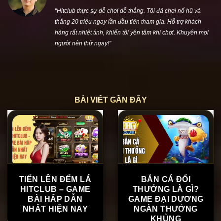
"Hitclub thực sự dễ chơi dễ thắng. Tôi đã chơi nổ hũ và
thắng 20 triệu ngay lần đầu tiên tham gia. Hỗ trợ khách
hàng rất nhiệt tình, khiến tôi yên tâm khi chơi. Khuyên mọi
người nên thử ngay!"
BÀI VIẾT GẦN ĐÂY
TIẾN LÊN ĐẾM LÁ
BẮN CÁ ĐỔI
HITCLUB – GAME
THƯỞNG LÀ GÌ?
BÀI HẤP DẪN
GAME ĐẠI DƯƠNG
NHẤT HIỆN NAY
NGÀN THƯỞNG
KHỦNG