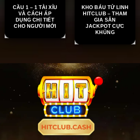
CẦU 1 – 1 TÀI XỈU
KHO BÁU TỨ LINH
VÀ CÁCH ÁP
HITCLUB – THAM
DỤNG CHI TIẾT
GIA SĂN
CHO NGƯỜI MỚI
JACKPOT CỰC
KHỦNG