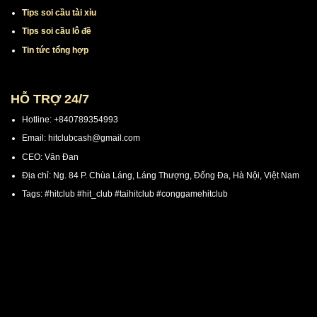
Tips soi cầu tài xỉu
Tips soi cầu lô đề
Tin tức tổng hợp
HỖ TRỢ 24/7
Hotline: +840789354993
Email:
hitclubcash@gmail.com
CEO: Vân Đan
Địa chỉ: Ng. 84 P. Chùa Láng, Láng Thượng, Đống Đa, Hà Nội, Việt Nam
Tags: #hitclub #hit_club #taihitclub #conggamehitclub