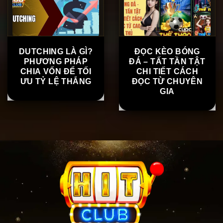
DUTCHING LÀ GÌ?
ĐỌC KÈO BÓNG
PHƯƠNG PHÁP
ĐÁ – TẤT TẦN TẬT
CHIA VỐN ĐỂ TỐI
CHI TIẾT CÁCH
ƯU TỶ LỆ THẮNG
ĐỌC TỪ CHUYÊN
GIA