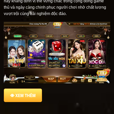
này khẳng định vị thế vững chắc trong cộng đồng game
thủ và ngày càng chinh phục người chơi nhờ chất lượng
vượt trội cùng trải nghiệm độc đáo.
XEM THÊM