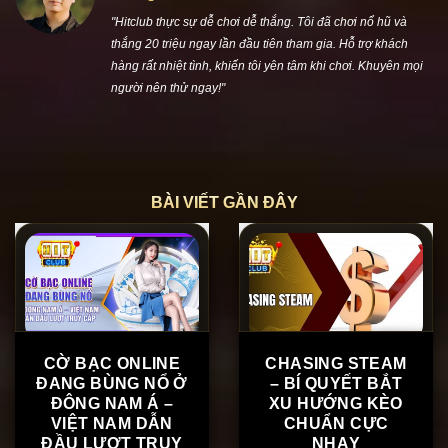
"Hitclub thực sự dễ chơi dễ thắng. Tôi đã chơi nổ hũ và
thắng 20 triệu ngay lần đầu tiên tham gia. Hỗ trợ khách
hàng rất nhiệt tình, khiến tôi yên tâm khi chơi. Khuyên mọi
người nên thử ngay!"
BÀI VIẾT GẦN ĐÂY
CỜ BẠC ONLINE
CHASING STEAM
ĐANG BÙNG NỔ Ở
– BÍ QUYẾT BẮT
ĐÔNG NAM Á –
XU HƯỚNG KÈO
VIỆT NAM DẪN
CHUẨN CỰC
ĐẦU LƯỢT TRUY
NHẠY