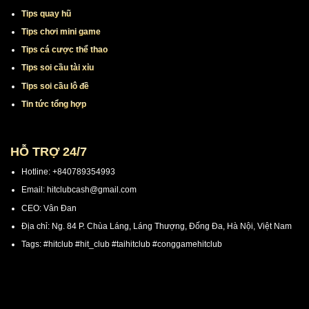
Tips quay hũ
Tips chơi mini game
Tips cá cược thể thao
Tips soi cầu tài xỉu
Tips soi cầu lô đề
Tin tức tổng hợp
HỖ TRỢ 24/7
Hotline: +840789354993
Email:
hitclubcash@gmail.com
CEO: Vân Đan
Địa chỉ: Ng. 84 P. Chùa Láng, Láng Thượng, Đống Đa, Hà Nội, Việt Nam
Tags: #hitclub #hit_club #taihitclub #conggamehitclub