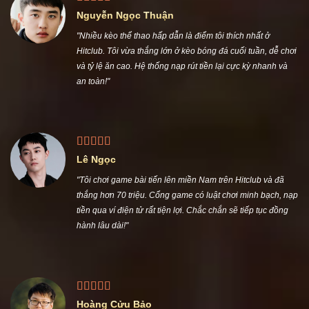
Nguyễn Ngọc Thuận
"Nhiều kèo thể thao hấp dẫn là điểm tôi thích nhất ở
Hitclub. Tôi vừa thắng lớn ở kèo bóng đá cuối tuần, dễ chơi
và tỷ lệ ăn cao. Hệ thống nạp rút tiền lại cực kỳ nhanh và
an toàn!"
Lê Ngọc
"Tôi chơi game bài tiến lên miền Nam trên Hitclub và đã
thắng hơn 70 triệu. Cổng game có luật chơi minh bạch, nạp
tiền qua ví điện tử rất tiện lợi. Chắc chắn sẽ tiếp tục đồng
hành lâu dài!"
Hoàng Cửu Bảo