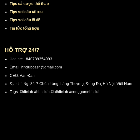
Tips cá cược thể thao
Tips soi cầu tài xỉu
Tips soi cầu lô đề
Tin tức tổng hợp
HỖ TRỢ 24/7
Hotline: +840789354993
Email:
hitclubcash@gmail.com
CEO: Vân Đan
Địa chỉ: Ng. 84 P. Chùa Láng, Láng Thượng, Đống Đa, Hà Nội, Việt Nam
Tags: #hitclub #hit_club #taihitclub #conggamehitclub