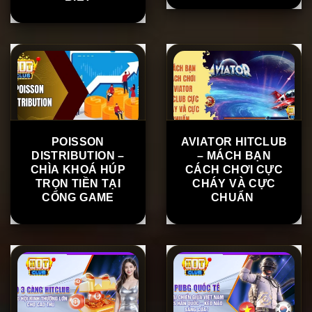
POISSON
AVIATOR HITCLUB
DISTRIBUTION –
– MÁCH BẠN
CHÌA KHOÁ HÚP
CÁCH CHƠI CỰC
TRỌN TIỀN TẠI
CHÁY VÀ CỰC
CỔNG GAME
CHUẨN