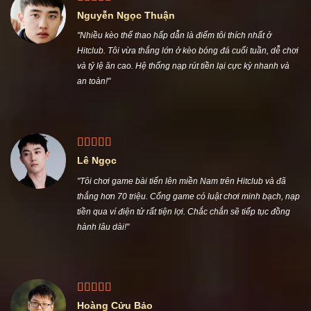
Nguyễn Ngọc Thuận
"Nhiều kèo thể thao hấp dẫn là điểm tôi thích nhất ở
Hitclub. Tôi vừa thắng lớn ở kèo bóng đá cuối tuần, dễ chơi
và tỷ lệ ăn cao. Hệ thống nạp rút tiền lại cực kỳ nhanh và
an toàn!"
Lê Ngọc
"Tôi chơi game bài tiến lên miền Nam trên Hitclub và đã
thắng hơn 70 triệu. Cổng game có luật chơi minh bạch, nạp
tiền qua ví điện tử rất tiện lợi. Chắc chắn sẽ tiếp tục đồng
hành lâu dài!"
Hoàng Cửu Bảo