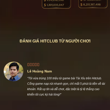
ĐÁNH GIÁ HITCLUB TỪ NGƯỜI CHƠI
Lê Hoàng Nam
"Tôi vừa trúng 100 triệu từ game bài Tài Xỉu trên Hitclub.
Cổng game nạp rút nhanh gọn, chỉ mất 5 phút là tiền về tài
khoản. Rất uy tín và dễ chơi, đặc biệt là tỷ lệ thắng cao
khiến tôi cực kỳ hài lòng!"