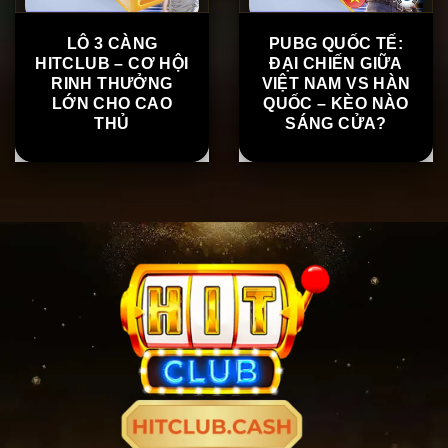
LÔ 3 CÀNG
PUBG QUỐC TẾ:
HITCLUB – CƠ HỘI
ĐẠI CHIẾN GIỮA
RINH THƯỞNG
VIỆT NAM VS HÀN
LỚN CHO CAO
QUỐC – KÈO NÀO
THỦ
SÁNG CỬA?