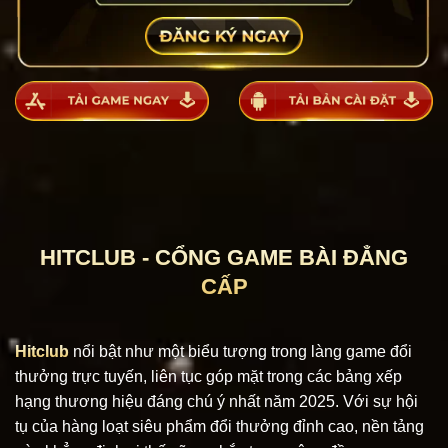
HITCLUB - CỔNG GAME BÀI ĐẲNG
CẤP
Hitclub
nổi bật như một biểu tượng trong làng game đổi
thưởng trực tuyến, liên tục góp mặt trong các bảng xếp
hạng thương hiệu đáng chú ý nhất năm 2025. Với sự hội
tụ của hàng loạt siêu phẩm đổi thưởng đỉnh cao, nền tảng