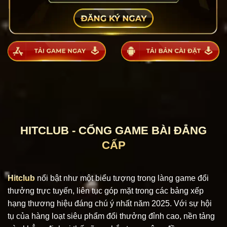
HITCLUB - CỔNG GAME BÀI ĐẲNG
CẤP
Hitclub
nổi bật như một biểu tượng trong làng game đổi
thưởng trực tuyến, liên tục góp mặt trong các bảng xếp
hạng thương hiệu đáng chú ý nhất năm 2025. Với sự hội
tụ của hàng loạt siêu phẩm đổi thưởng đỉnh cao, nền tảng