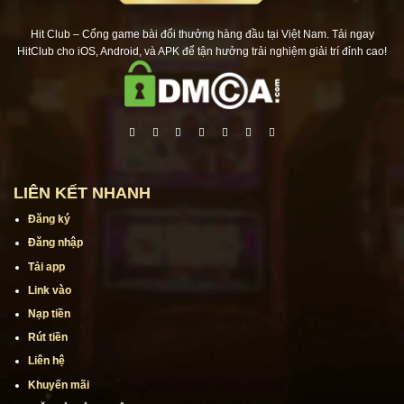
Hit Club – Cổng game bài đổi thưởng hàng đầu tại Việt Nam. Tải ngay
HitClub cho iOS, Android, và APK để tận hưởng trải nghiệm giải trí đỉnh cao!
LIÊN KẾT NHANH
Đăng ký
Đăng nhập
Tải app
Link vào
Nạp tiền
Rút tiền
Liên hệ
Khuyến mãi