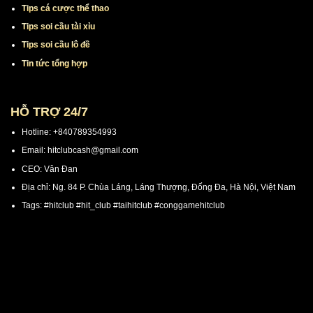
Tips cá cược thể thao
Tips soi cầu tài xỉu
Tips soi cầu lô đề
Tin tức tổng hợp
HỖ TRỢ 24/7
Hotline: +840789354993
Email:
hitclubcash@gmail.com
CEO: Vân Đan
Địa chỉ: Ng. 84 P. Chùa Láng, Láng Thượng, Đống Đa, Hà Nội, Việt Nam
Tags: #hitclub #hit_club #taihitclub #conggamehitclub