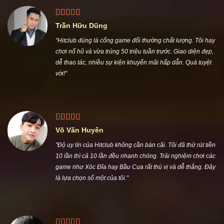
Trần Hữu Dũng
"Hitclub đúng là cổng game đổi thưởng chất lượng. Tôi hay
chơi nổ hũ và vừa trúng 50 triệu tuần trước. Giao diện đẹp,
dễ thao tác, nhiều sự kiện khuyến mãi hấp dẫn. Quá tuyệt
vời!"
Võ Văn Huyên
"Độ uy tín của Hitclub không cần bàn cãi. Tôi đã thử rút tiền
10 lần thì cả 10 lần đều nhanh chóng. Trải nghiệm chơi các
game như Xóc Đĩa hay Bầu Cua rất thú vị và dễ thắng. Đây
là lựa chọn số một của tôi."