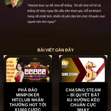
"Hitclub thực sự dễ chơi dễ thắng. Tôi đã chơi nổ hũ và
thắng 20 triệu ngay lần đầu tiên tham gia. Hỗ trợ khách
hàng rất nhiệt tình, khiến tôi yên tâm khi chơi. Khuyên mọi
người nên thử ngay!"
BÀI VIẾT GẦN ĐÂY
PHÁ ĐẢO
CHASING STEAM
MINIPOKER
– BÍ QUYẾT BẮT
HITCLUB NHẬN
XU HƯỚNG KÈO
THƯỞNG HOT TỚI
CHUẨN CỰC
X1000 CƯỢC
NHẠY