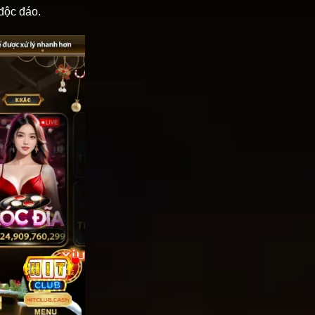
độc đáo.