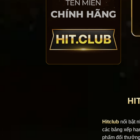
HI
Hitclub
nổi bật n
các bảng xếp hạn
phẩm đổi thưởng 