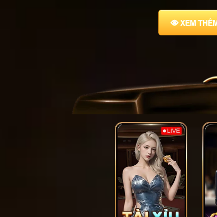
XEM THÊ