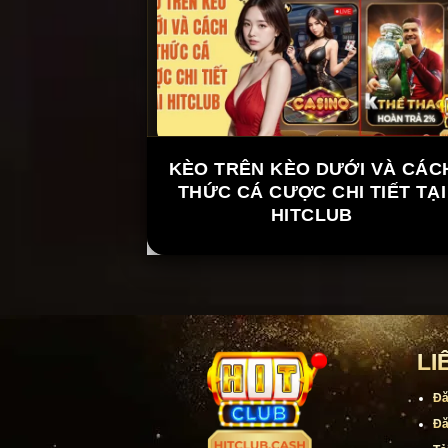
KÈO TRÊN KÈO DƯỚI VÀ CÁC
THỨC CÁ CƯỢC CHI TIẾT TẠI
HITCLUB
LI
Đă
Đă