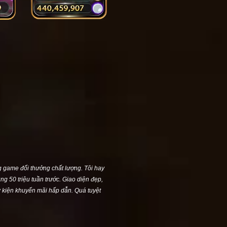
g game đổi thưởng chất lượng. Tôi hay
ng 50 triệu tuần trước. Giao diện đẹp,
ự kiện khuyến mãi hấp dẫn. Quá tuyệt