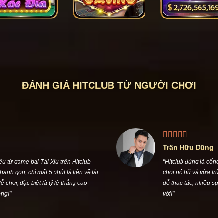
ĐÁNH GIÁ HITCLUB TỪ NGƯỜI CHƠI
Trần Hữu Dũng
iệu từ game bài Tài Xỉu trên Hitclub.
"Hitclub đúng là cổn
nh gọn, chỉ mất 5 phút là tiền về tài
chơi nổ hũ và vừa trú
ễ chơi, đặc biệt là tỷ lệ thắng cao
dễ thao tác, nhiều s
òng!"
vời!"