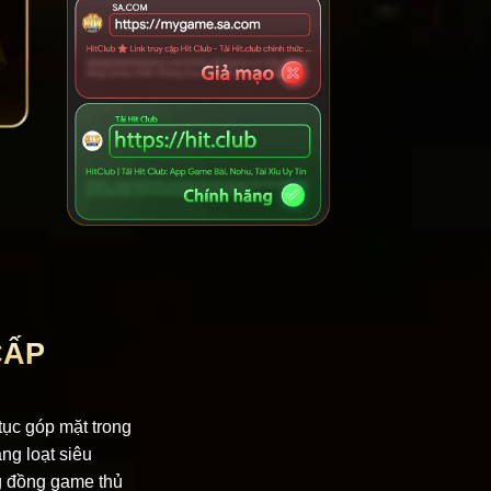
CẤP
tục góp mặt trong
ng loạt siêu
g đồng game thủ