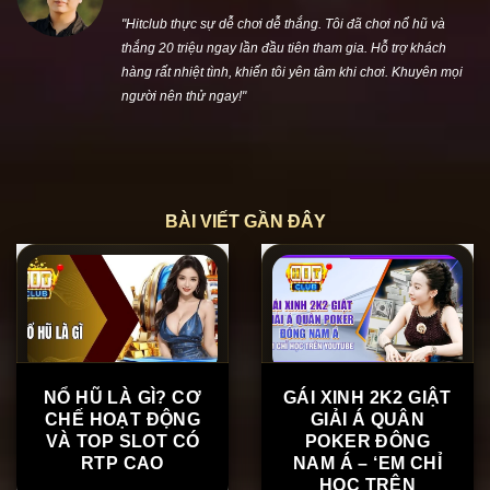
"Hitclub thực sự dễ chơi dễ thắng. Tôi đã chơi nổ hũ và
thắng 20 triệu ngay lần đầu tiên tham gia. Hỗ trợ khách
hàng rất nhiệt tình, khiến tôi yên tâm khi chơi. Khuyên mọi
người nên thử ngay!"
BÀI VIẾT GẦN ĐÂY
NỔ HŨ LÀ GÌ? CƠ
GÁI XINH 2K2 GIẬT
CHẾ HOẠT ĐỘNG
GIẢI Á QUÂN
VÀ TOP SLOT CÓ
POKER ĐÔNG
RTP CAO
NAM Á – ‘EM CHỈ
HỌC TRÊN