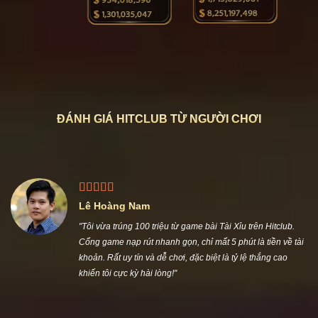
ĐÁNH GIÁ HITCLUB TỪ NGƯỜI CHƠI
Lê Hoàng Nam
"Tôi vừa trúng 100 triệu từ game bài Tài Xỉu trên Hitclub.
Cổng game nạp rút nhanh gọn, chỉ mất 5 phút là tiền về tài
khoản. Rất uy tín và dễ chơi, đặc biệt là tỷ lệ thắng cao
khiến tôi cực kỳ hài lòng!"