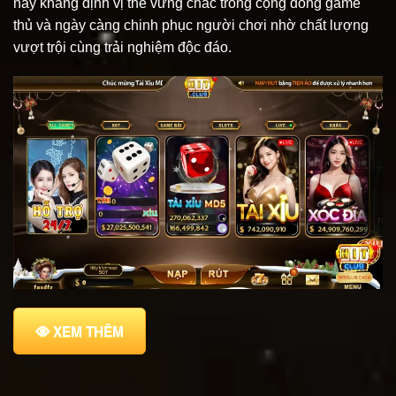
này khẳng định vị thế vững chắc trong cộng đồng game
thủ và ngày càng chinh phục người chơi nhờ chất lượng
vượt trội cùng trải nghiệm độc đáo.
XEM THÊM