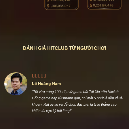
ĐÁNH GIÁ HITCLUB TỪ NGƯỜI CHƠI
Lê Hoàng Nam
"Tôi vừa trúng 100 triệu từ game bài Tài Xỉu trên Hitclub.
Cổng game nạp rút nhanh gọn, chỉ mất 5 phút là tiền về tài
khoản. Rất uy tín và dễ chơi, đặc biệt là tỷ lệ thắng cao
khiến tôi cực kỳ hài lòng!"