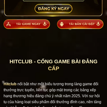
HITCLUB - CỔNG GAME BÀI ĐẲNG
CẤP
Hitclub
nổi bật như một biểu tượng trong làng game đổi
thưởng trực tuyến, liên tục góp mặt trong các bảng xếp
hạng thương hiệu đáng chú ý nhất năm 2025. Với sự hội
tụ của hàng loạt siêu phẩm đổi thưởng đỉnh cao, nền tảng