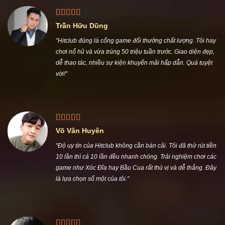
Trần Hữu Dũng
"Hitclub đúng là cổng game đổi thưởng chất lượng. Tôi hay
chơi nổ hũ và vừa trúng 50 triệu tuần trước. Giao diện đẹp,
dễ thao tác, nhiều sự kiện khuyến mãi hấp dẫn. Quá tuyệt
vời!"
Võ Văn Huyên
"Độ uy tín của Hitclub không cần bàn cãi. Tôi đã thử rút tiền
10 lần thì cả 10 lần đều nhanh chóng. Trải nghiệm chơi các
game như Xóc Đĩa hay Bầu Cua rất thú vị và dễ thắng. Đây
là lựa chọn số một của tôi."