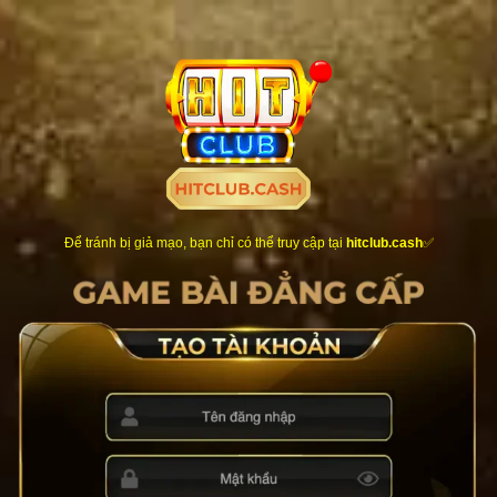
Chuyển
đến
nội
dung
Để tránh bị giả mạo, bạn chỉ có thể truy cập tại
hitclub.cash
✅