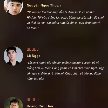
Nguyễn Ngọc Thuận
"Nhiều kèo thể thao hấp dẫn là điểm tôi thích nhất ở
Hitclub. Tôi vừa thắng lớn ở kèo bóng đá cuối tuần, dễ chơi
và tỷ lệ ăn cao. Hệ thống nạp rút tiền lại cực kỳ nhanh và
an toàn!"
Lê Ngọc
"Tôi chơi game bài tiến lên miền Nam trên Hitclub và đã
thắng hơn 70 triệu. Cổng game có luật chơi minh bạch, nạp
tiền qua ví điện tử rất tiện lợi. Chắc chắn sẽ tiếp tục đồng
hành lâu dài!"
Hoàng Cửu Bảo