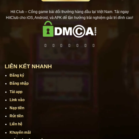
Hit Club – Cổng game bài đổi thưởng hàng đầu tại Việt Nam. Tải ngay
HitClub cho iOS, Android, và APK để tận hưởng trải nghiệm giải trí đỉnh cao!
LIÊN KẾT NHANH
Đăng ký
Đăng nhập
Tải app
Link vào
Nạp tiền
Rút tiền
Liên hệ
Khuyến mãi