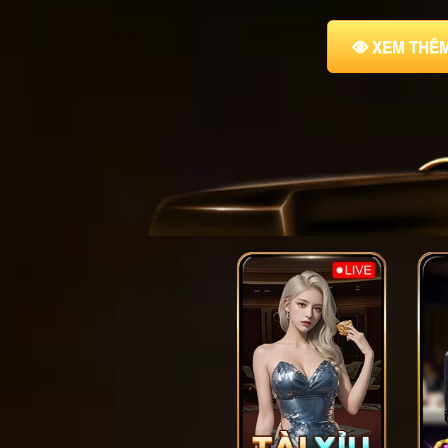
XEM THÊ