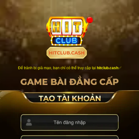
Để tránh bị giả mạo, bạn chỉ có thể truy cập tại
hitclub.cash
✅