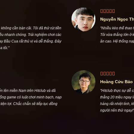
Nguyễn Ngọc T
b không cần bàn cãi. Tôi đã thử rút tiền
"Nhiều kèo thể thao h
 đều nhanh chóng. Trải nghiệm chơi các
Tôi vừa thắng lớn ở k
 Bầu Cua rất thú vị và dễ thắng. Đây
ăn cao. Hệ thống nạp 
 tôi."
Hoàng Cửu Bảo
ến lên miền Nam trên Hitclub và đã
"Hitclub thực sự dễ 
Cổng game có luật chơi minh bạch, nạp
thắng 20 triệu ngay 
t tiện lợi. Chắc chắn sẽ tiếp tục đồng
hàng rất nhiệt tình, 
người nên thử ngay!