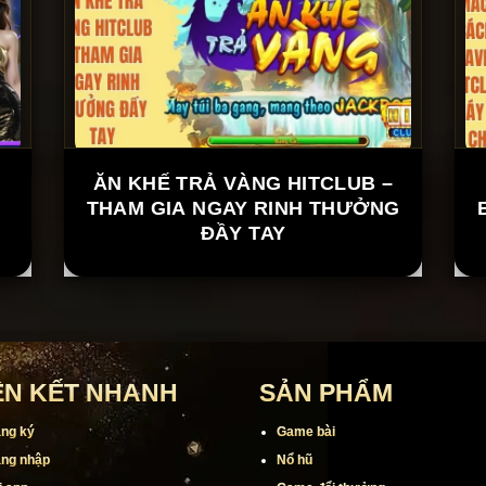
ĂN KHẾ TRẢ VÀNG HITCLUB –
THAM GIA NGAY RINH THƯỞNG
ĐẦY TAY
ÊN KẾT NHANH
SẢN PHẨM
ng ký
Game bài
ng nhập
Nổ hũ