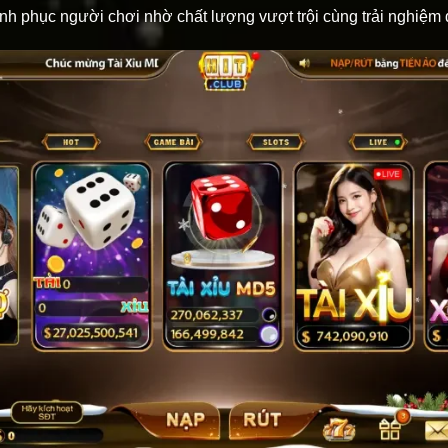
nh phục người chơi nhờ chất lượng vượt trội cùng trải nghiệm 