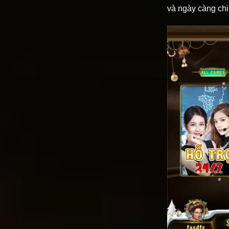
và ngày càng chi