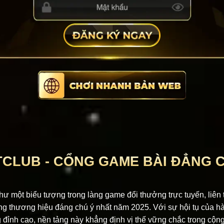
TCLUB - CỔNG GAME BÀI ĐẲNG 
hư một biểu tượng trong làng game đổi thưởng trực tuyến, liên 
g thương hiệu đáng chú ý nhất năm 2025. Với sự hội tụ của hà
đỉnh cao, nền tảng này khẳng định vị thế vững chắc trong cộn