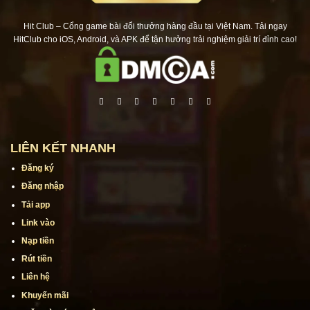
Hit Club – Cổng game bài đổi thưởng hàng đầu tại Việt Nam. Tải ngay
HitClub cho iOS, Android, và APK để tận hưởng trải nghiệm giải trí đỉnh cao!
LIÊN KẾT NHANH
Đăng ký
Đăng nhập
Tải app
Link vào
Nạp tiền
Rút tiền
Liên hệ
Khuyến mãi