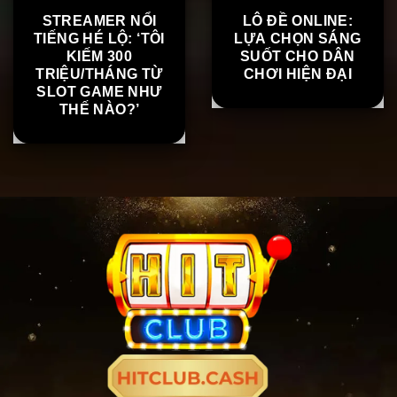
STREAMER NỔI
LÔ ĐỀ ONLINE:
TIẾNG HÉ LỘ: ‘TÔI
LỰA CHỌN SÁNG
KIẾM 300
SUỐT CHO DÂN
TRIỆU/THÁNG TỪ
CHƠI HIỆN ĐẠI
SLOT GAME NHƯ
THẾ NÀO?’