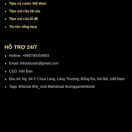
Tips cá cược thể thao
Tips soi cầu tài xỉu
Tips soi cầu lô đề
Tin tức tổng hợp
HỖ TRỢ 24/7
Hotline: +840789354993
Email:
hitclubcash@gmail.com
CEO: Vân Đan
Địa chỉ: Ng. 84 P. Chùa Láng, Láng Thượng, Đống Đa, Hà Nội, Việt Nam
Tags: #hitclub #hit_club #taihitclub #conggamehitclub