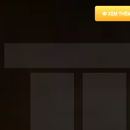
XEM THÊ