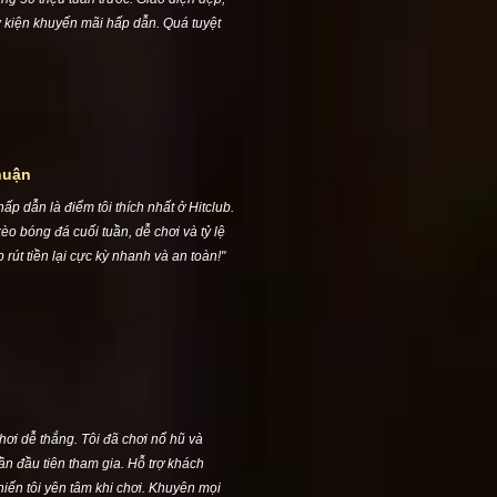
ự kiện khuyến mãi hấp dẫn. Quá tuyệt
huận
ấp dẫn là điểm tôi thích nhất ở Hitclub.
èo bóng đá cuối tuần, dễ chơi và tỷ lệ
rút tiền lại cực kỳ nhanh và an toàn!"
chơi dễ thắng. Tôi đã chơi nổ hũ và
lần đầu tiên tham gia. Hỗ trợ khách
khiến tôi yên tâm khi chơi. Khuyên mọi