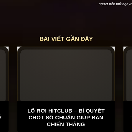
người nên thử ngay!
BÀI VIẾT GẦN ĐÂY
G
LÔ RƠI HITCLUB – BÍ QUYẾT
Ý
CHỐT SỐ CHUẨN GIÚP BẠN
CHIẾN THẮNG