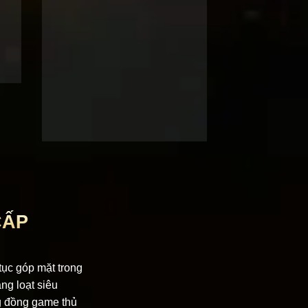
CẤP
tục góp mặt trong
ng loạt siêu
g đồng game thủ