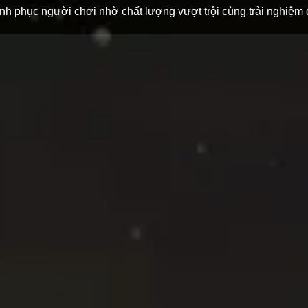
nh phục người chơi nhờ chất lượng vượt trội cùng trải nghiệm 