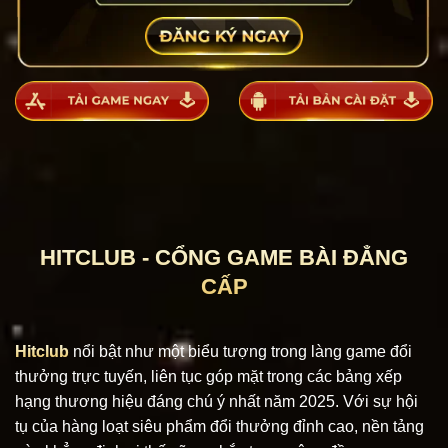
HITCLUB - CỔNG GAME BÀI ĐẲNG
CẤP
Hitclub
nổi bật như một biểu tượng trong làng game đổi
thưởng trực tuyến, liên tục góp mặt trong các bảng xếp
hạng thương hiệu đáng chú ý nhất năm 2025. Với sự hội
tụ của hàng loạt siêu phẩm đổi thưởng đỉnh cao, nền tảng