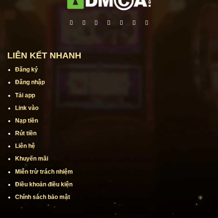
Hit Club – Cổng game bài đổi thưởng hàng đầu tại Việt Nam. Tải ngay
HitClub cho iOS, Android, và APK để tận hưởng trải nghiệm giải trí đỉnh cao!
LIÊN KẾT NHANH
Đăng ký
Đăng nhập
Tải app
Link vào
Nạp tiền
Rút tiền
Liên hệ
Khuyến mãi