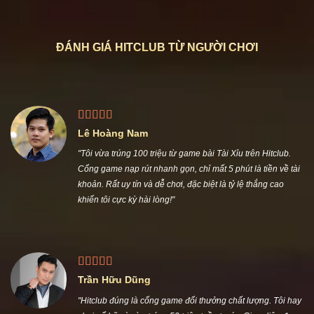
ĐÁNH GIÁ HITCLUB TỪ NGƯỜI CHƠI
Lê Hoàng Nam
"Tôi vừa trúng 100 triệu từ game bài Tài Xỉu trên Hitclub.
Cổng game nạp rút nhanh gọn, chỉ mất 5 phút là tiền về tài
khoản. Rất uy tín và dễ chơi, đặc biệt là tỷ lệ thắng cao
khiến tôi cực kỳ hài lòng!"