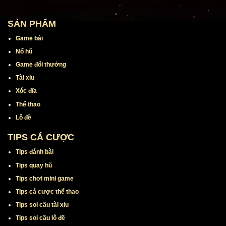
Miễn trừ trách nhiệm
Điều khoản điều kiện
Chính sách bảo mật
SẢN PHẨM
Game bài
Nổ hũ
Game đổi thưởng
Tài xỉu
Xóc đĩa
Thể thao
Lô đề
TIPS CÁ CƯỢC
Tips đánh bài
Tips quay hũ