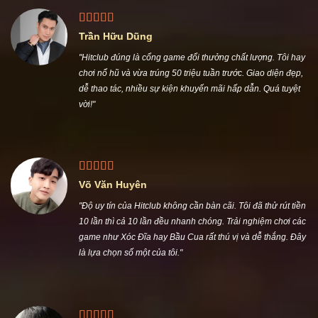
Trần Hữu Dũng
"Hitclub đúng là cổng game đổi thưởng chất lượng. Tôi hay
chơi nổ hũ và vừa trúng 50 triệu tuần trước. Giao diện đẹp,
dễ thao tác, nhiều sự kiện khuyến mãi hấp dẫn. Quá tuyệt
vời!"
Võ Văn Huyên
"Độ uy tín của Hitclub không cần bàn cãi. Tôi đã thử rút tiền
10 lần thì cả 10 lần đều nhanh chóng. Trải nghiệm chơi các
game như Xóc Đĩa hay Bầu Cua rất thú vị và dễ thắng. Đây
là lựa chọn số một của tôi."