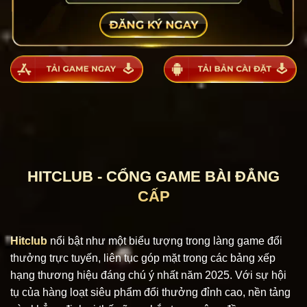
HITCLUB - CỔNG GAME BÀI ĐẲNG
CẤP
Hitclub
nổi bật như một biểu tượng trong làng game đổi
thưởng trực tuyến, liên tục góp mặt trong các bảng xếp
hạng thương hiệu đáng chú ý nhất năm 2025. Với sự hội
tụ của hàng loạt siêu phẩm đổi thưởng đỉnh cao, nền tảng