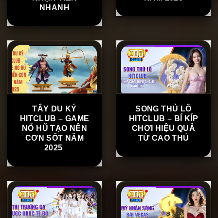
NHANH
TÂY DU KÝ
SONG THỦ LÔ
HITCLUB – GAME
HITCLUB – BÍ KÍP
NỔ HŨ TẠO NÊN
CHƠI HIỆU QUẢ
CƠN SỐT NĂM
TỪ CAO THỦ
2025