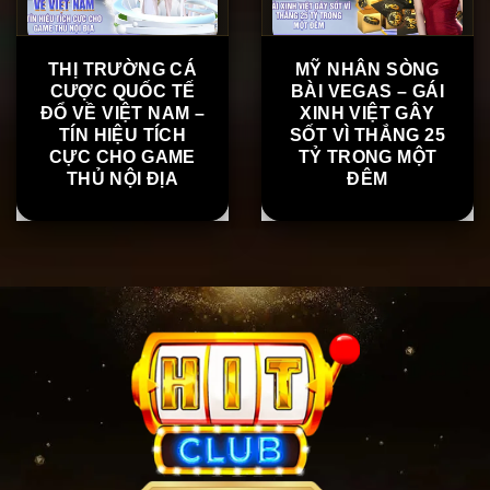
THỊ TRƯỜNG CÁ
MỸ NHÂN SÒNG
CƯỢC QUỐC TẾ
BÀI VEGAS – GÁI
ĐỔ VỀ VIỆT NAM –
XINH VIỆT GÂY
TÍN HIỆU TÍCH
SỐT VÌ THẮNG 25
CỰC CHO GAME
TỶ TRONG MỘT
THỦ NỘI ĐỊA
ĐÊM