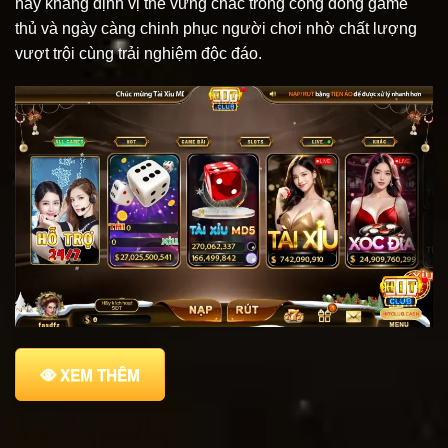
này khẳng định vị thế vững chắc trong cộng đồng game
thủ và ngày càng chinh phục người chơi nhờ chất lượng
vượt trội cùng trải nghiệm độc đáo.
XEM THÊM