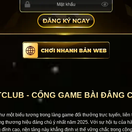
TCLUB - CỔNG GAME BÀI ĐẲNG 
hư một biểu tượng trong làng game đổi thưởng trực tuyến, liên 
g thương hiệu đáng chú ý nhất năm 2025. Với sự hội tụ của hà
đỉnh cao, nền tảng này khẳng định vị thế vững chắc trong cộn