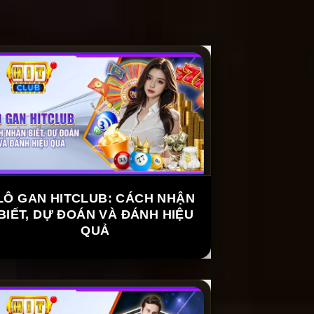
LÔ GAN HITCLUB: CÁCH NHẬN
BIẾT, DỰ ĐOÁN VÀ ĐÁNH HIỆU
QUẢ