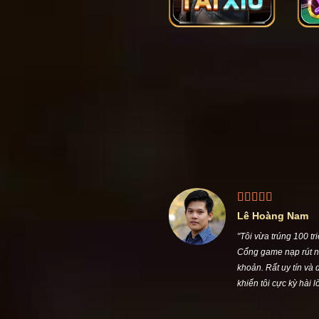
Lê Hoàng Nam
"Tôi vừa trúng 100 tr
Cổng game nạp rút nha
khoản. Rất uy tín và d
khiến tôi cực kỳ hài l