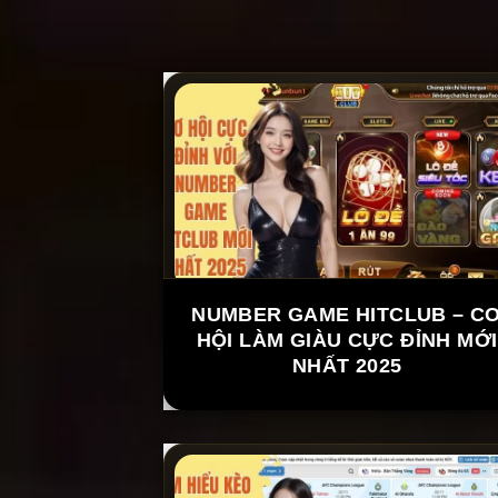
NUMBER GAME HITCLUB – C
HỘI LÀM GIÀU CỰC ĐỈNH MỚI
NHẤT 2025