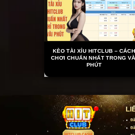
KÈO TÀI XỈU HITCLUB – CÁC
CHƠI CHUẨN NHẤT TRONG VÀ
PHÚT
LI
Đă
Đă