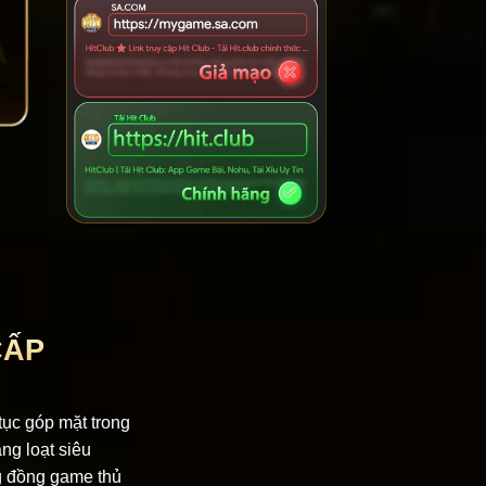
CẤP
tục góp mặt trong
ng loạt siêu
g đồng game thủ