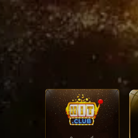
Chuyển
đến
nội
dung