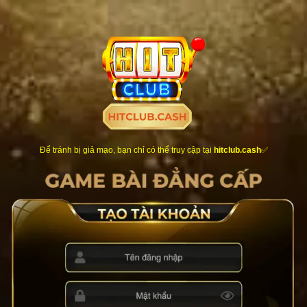
Chuyển
đến
nội
dung
Để tránh bị giả mạo, bạn chỉ có thể truy cập tại
hitclub.cash
✅