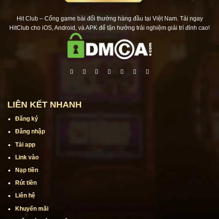
Hit Club – Cổng game bài đổi thưởng hàng đầu tại Việt Nam. Tải ngay
HitClub cho iOS, Android, và APK để tận hưởng trải nghiệm giải trí đỉnh cao!
LIÊN KẾT NHANH
Đăng ký
Đăng nhập
Tải app
Link vào
Nạp tiền
Rút tiền
Liên hệ
Khuyến mãi