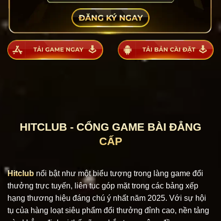
HITCLUB - CỔNG GAME BÀI ĐẲNG
CẤP
Hitclub
nổi bật như một biểu tượng trong làng game đổi
thưởng trực tuyến, liên tục góp mặt trong các bảng xếp
hạng thương hiệu đáng chú ý nhất năm 2025. Với sự hội
tụ của hàng loạt siêu phẩm đổi thưởng đỉnh cao, nền tảng