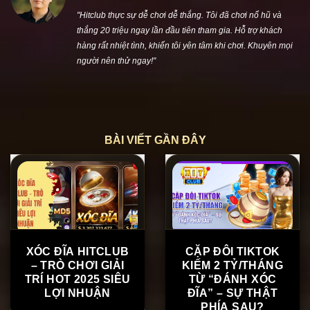
"Hitclub thực sự dễ chơi dễ thắng. Tôi đã chơi nổ hũ và
thắng 20 triệu ngay lần đầu tiên tham gia. Hỗ trợ khách
hàng rất nhiệt tình, khiến tôi yên tâm khi chơi. Khuyên mọi
người nên thử ngay!"
BÀI VIẾT GẦN ĐÂY
XÓC ĐĨA HITCLUB
CẶP ĐÔI TIKTOK
– TRÒ CHƠI GIẢI
KIẾM 2 TỶ/THÁNG
TRÍ HOT 2025 SIÊU
TỪ “ĐÁNH XÓC
LỢI NHUẬN
ĐĨA” – SỰ THẬT
PHÍA SAU?