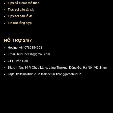
Tips cá cược thể thao
Tips soi cầu tài xỉu
Tips soi cầu lô đề
Tin tức tổng hợp
HỖ TRỢ 24/7
Hotline: +840789354993
Email:
hitclubcash@gmail.com
CEO: Vân Đan
Địa chỉ: Ng. 84 P. Chùa Láng, Láng Thượng, Đống Đa, Hà Nội, Việt Nam
Tags: #hitclub #hit_club #taihitclub #conggamehitclub