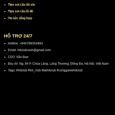
Tips soi cầu tài xỉu
Tips soi cầu lô đề
Tin tức tổng hợp
HỖ TRỢ 24/7
Hotline: +840789354993
Email:
hitclubcash@gmail.com
CEO: Vân Đan
Địa chỉ: Ng. 84 P. Chùa Láng, Láng Thượng, Đống Đa, Hà Nội, Việt Nam
Tags: #hitclub #hit_club #taihitclub #conggamehitclub