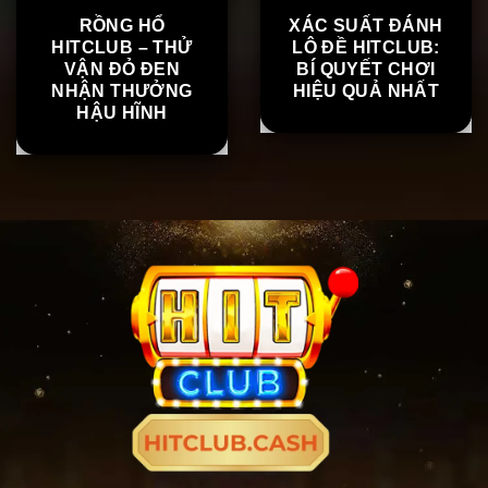
RỒNG HỔ
XÁC SUẤT ĐÁNH
HITCLUB – THỬ
LÔ ĐỀ HITCLUB:
VẬN ĐỎ ĐEN
BÍ QUYẾT CHƠI
NHẬN THƯỞNG
HIỆU QUẢ NHẤT
HẬU HĨNH