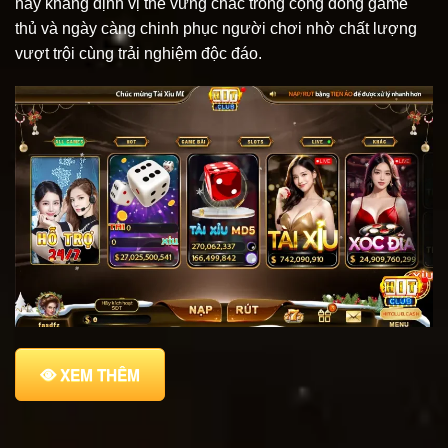
này khẳng định vị thế vững chắc trong cộng đồng game
thủ và ngày càng chinh phục người chơi nhờ chất lượng
vượt trội cùng trải nghiệm độc đáo.
XEM THÊM