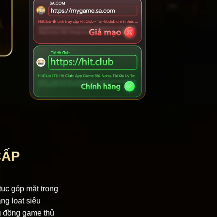
CẤP
tục góp mặt trong
ng loạt siêu
g đồng game thủ