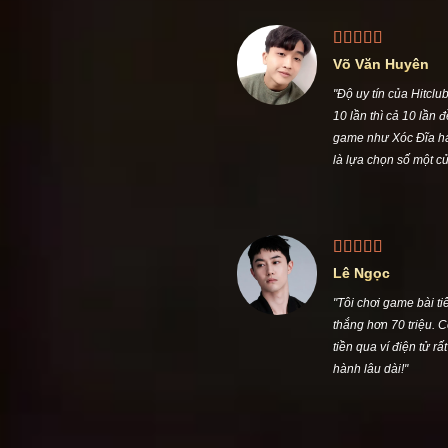
Võ Văn Huyên
"Độ uy tín của Hitclu
10 lần thì cả 10 lần
game như Xóc Đĩa hay
là lựa chọn số một của
Lê Ngọc
"Tôi chơi game bài ti
thắng hơn 70 triệu. 
tiền qua ví điện tử rấ
hành lâu dài!"