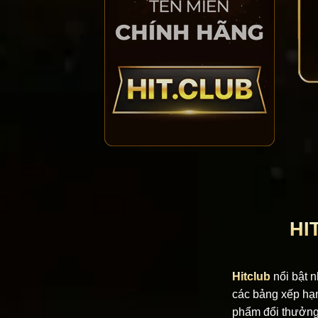
HI
Hitclub
nổi bật n
các bảng xếp hạn
phẩm đổi thưởng 