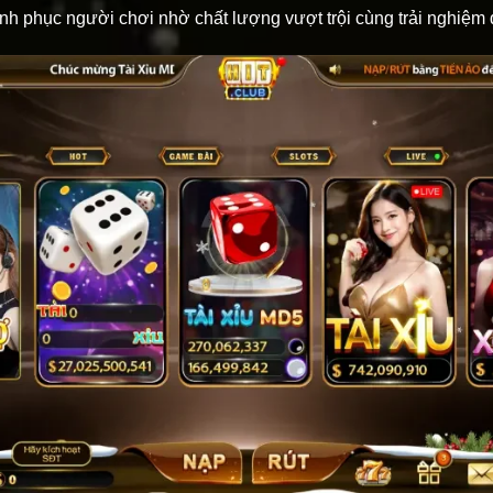
nh phục người chơi nhờ chất lượng vượt trội cùng trải nghiệm 