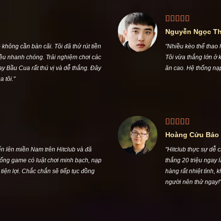
Nguyễn Ngọc T
b không cần bàn cãi. Tôi đã thử rút tiền
"Nhiều kèo thể thao h
 đều nhanh chóng. Trải nghiệm chơi các
Tôi vừa thắng lớn ở k
 Bầu Cua rất thú vị và dễ thắng. Đây
ăn cao. Hệ thống nạp 
 tôi."
Hoàng Cửu Bảo
ến lên miền Nam trên Hitclub và đã
"Hitclub thực sự dễ 
Cổng game có luật chơi minh bạch, nạp
thắng 20 triệu ngay 
t tiện lợi. Chắc chắn sẽ tiếp tục đồng
hàng rất nhiệt tình, 
người nên thử ngay!