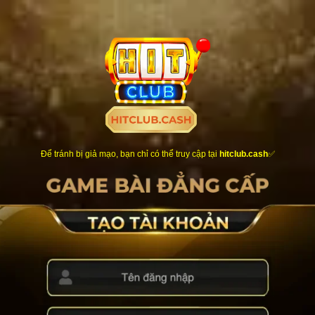
Để tránh bị giả mạo, bạn chỉ có thể truy cập tại
hitclub.cash
✅