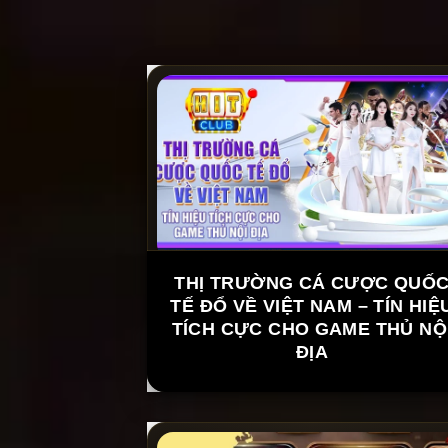
THỊ TRƯỜNG CÁ CƯỢC QUỐ
TẾ ĐỔ VỀ VIỆT NAM – TÍN HIỆ
TÍCH CỰC CHO GAME THỦ NỘ
ĐỊA