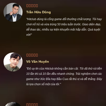
Trần Hữu Dũng
"Hitclub đúng là cổng game đổi thưởng chất lượng. Tôi hay
chơi nổ hũ và vừa trúng 50 triệu tuần trước. Giao diện đẹp,
dễ thao tác, nhiều sự kiện khuyến mãi hấp dẫn. Quá tuyệt
vời!"
Võ Văn Huyên
"Độ uy tín của Hitclub không cần bàn cãi. Tôi đã thử rút tiền
10 lần thì cả 10 lần đều nhanh chóng. Trải nghiệm chơi các
game như Xóc Đĩa hay Bầu Cua rất thú vị và dễ thắng. Đây
là lựa chọn số một của tôi."