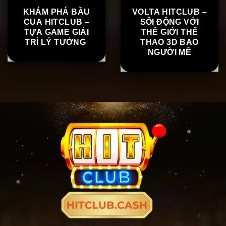
KHÁM PHÁ BẦU
VOLTA HITCLUB –
CUA HITCLUB –
SÔI ĐỘNG VỚI
TỰA GAME GIẢI
THẾ GIỚI THỂ
TRÍ LÝ TƯỞNG
THAO 3D BAO
NGƯỜI MÊ