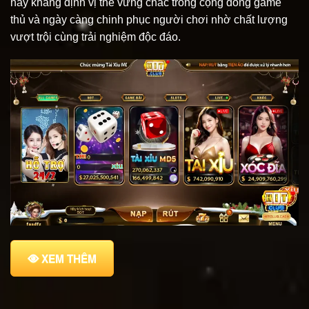
này khẳng định vị thế vững chắc trong cộng đồng game
thủ và ngày càng chinh phục người chơi nhờ chất lượng
vượt trội cùng trải nghiệm độc đáo.
XEM THÊM