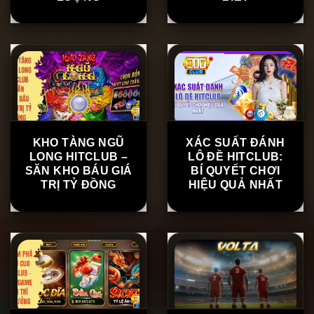
KHO TÀNG NGŨ
XÁC SUẤT ĐÁNH
LONG HITCLUB –
LÔ ĐỀ HITCLUB:
SĂN KHO BÁU GIÁ
BÍ QUYẾT CHƠI
TRỊ TỶ ĐỒNG
HIỆU QUẢ NHẤT