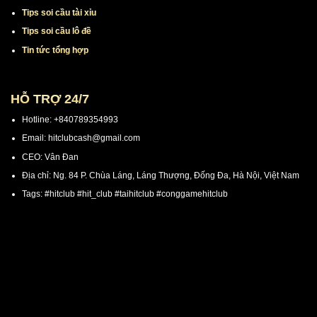
Tips soi cầu tài xỉu
Tips soi cầu lô đề
Tin tức tổng hợp
HỖ TRỢ 24/7
Hotline: +840789354993
Email:
hitclubcash@gmail.com
CEO: Vân Đan
Địa chỉ: Ng. 84 P. Chùa Láng, Láng Thượng, Đống Đa, Hà Nội, Việt Nam
Tags: #hitclub #hit_club #taihitclub #conggamehitclub