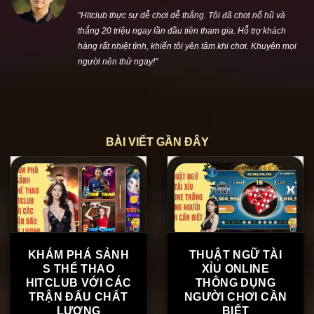
"Hitclub thực sự dễ chơi dễ thắng. Tôi đã chơi nổ hũ và
thắng 20 triệu ngay lần đầu tiên tham gia. Hỗ trợ khách
hàng rất nhiệt tình, khiến tôi yên tâm khi chơi. Khuyên mọi
người nên thử ngay!"
BÀI VIẾT GẦN ĐÂY
KHÁM PHÁ SẢNH
THUẬT NGỮ TÀI
S THỂ THAO
XỈU ONLINE
HITCLUB VỚI CÁC
THÔNG DỤNG
TRẬN ĐẤU CHẤT
NGƯỜI CHƠI CẦN
LƯỢNG
BIẾT