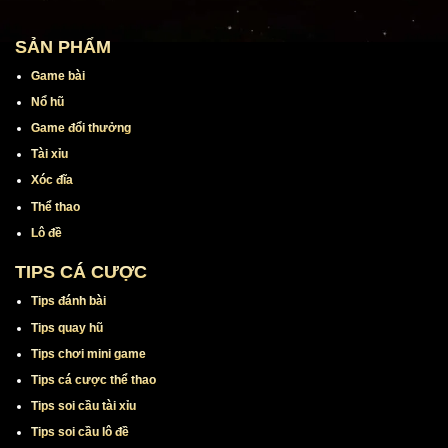
Miễn trừ trách nhiệm
Điều khoản điều kiện
Chính sách bảo mật
SẢN PHẨM
Game bài
Nổ hũ
Game đổi thưởng
Tài xỉu
Xóc đĩa
Thể thao
Lô đề
TIPS CÁ CƯỢC
Tips đánh bài
Tips quay hũ