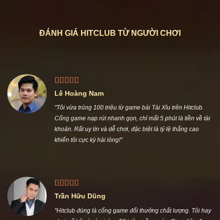
ĐÁNH GIÁ HITCLUB TỪ NGƯỜI CHƠI
Lê Hoàng Nam
"Tôi vừa trúng 100 triệu từ game bài Tài Xỉu trên Hitclub.
Cổng game nạp rút nhanh gọn, chỉ mất 5 phút là tiền về tài
khoản. Rất uy tín và dễ chơi, đặc biệt là tỷ lệ thắng cao
khiến tôi cực kỳ hài lòng!"