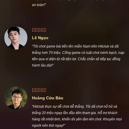
Nguyễn Ngọc Thuận
"Nhiều kèo thể thao hấp dẫn là điểm tôi thích nhất ở
Hitclub. Tôi vừa thắng lớn ở kèo bóng đá cuối tuần, dễ chơi
và tỷ lệ ăn cao. Hệ thống nạp rút tiền lại cực kỳ nhanh và
an toàn!"
Lê Ngọc
"Tôi chơi game bài tiến lên miền Nam trên Hitclub và đã
thắng hơn 70 triệu. Cổng game có luật chơi minh bạch, nạp
tiền qua ví điện tử rất tiện lợi. Chắc chắn sẽ tiếp tục đồng
hành lâu dài!"
Hoàng Cửu Bảo