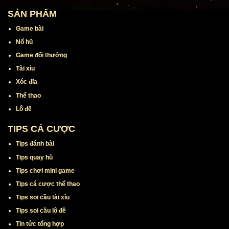
Miễn trừ trách nhiệm
Điều khoản điều kiện
Chính sách bảo mật
SẢN PHẨM
Game bài
Nổ hũ
Game đổi thưởng
Tài xỉu
Xóc đĩa
Thể thao
Lô đề
TIPS CÁ CƯỢC
Tips đánh bài
Tips quay hũ
Tips chơi mini game