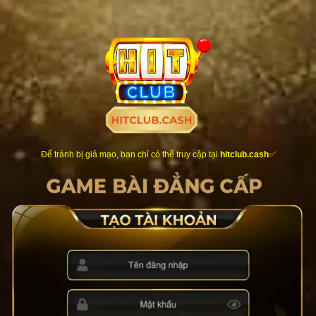
Chuyển
đến
nội
dung
Để tránh bị giả mạo, bạn chỉ có thể truy cập tại
hitclub.cash
✅