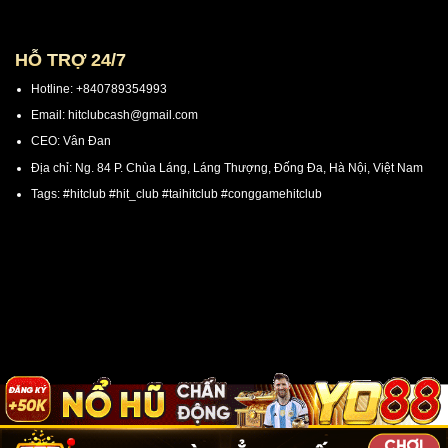
Tips cá cược thể thao
Tips soi cầu tài xỉu
Tips soi cầu lô đề
Tin tức tổng hợp
HỖ TRỢ 24/7
Hotline: +840789354993
Email:
hitclubcash@gmail.com
CEO: Vân Đan
Địa chỉ: Ng. 84 P. Chùa Láng, Láng Thượng, Đống Đa, Hà Nội, Việt Nam
Tags: #hitclub #hit_club #taihitclub #conggamehitclub