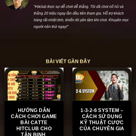
"Hitclub thực sự dễ chơi dễ thắng. Tôi đã chơi nổ hũ và
thắng 20 triệu ngay lần đầu tiên tham gia. Hỗ trợ khách
hàng rất nhiệt tình, khiến tôi yên tâm khi chơi. Khuyên mọi
người nên thử ngay!"
BÀI VIẾT GẦN ĐÂY
HƯỚNG DẪN
1-3-2-6 SYSTEM –
CÁCH CHƠI GAME
CÁCH SỬ DỤNG
BÀI CATTE
KỸ THUẬT CƯỢC
HITCLUB CHO
CỦA CHUYÊN GIA
TÂN BINH