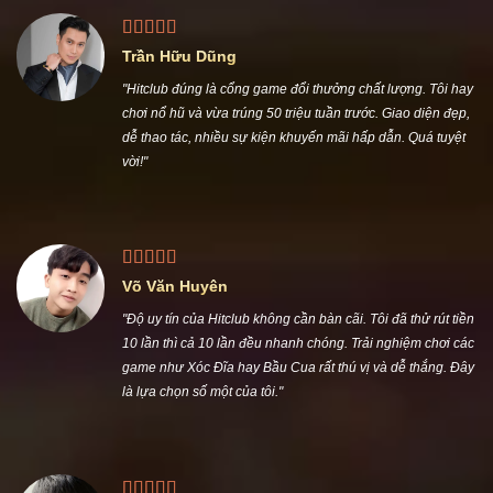
Trần Hữu Dũng
"Hitclub đúng là cổng game đổi thưởng chất lượng. Tôi hay
chơi nổ hũ và vừa trúng 50 triệu tuần trước. Giao diện đẹp,
dễ thao tác, nhiều sự kiện khuyến mãi hấp dẫn. Quá tuyệt
vời!"
Võ Văn Huyên
"Độ uy tín của Hitclub không cần bàn cãi. Tôi đã thử rút tiền
10 lần thì cả 10 lần đều nhanh chóng. Trải nghiệm chơi các
game như Xóc Đĩa hay Bầu Cua rất thú vị và dễ thắng. Đây
là lựa chọn số một của tôi."