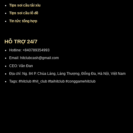
Tips soi cầu tài xỉu
Tips soi cầu lô đề
Tin tức tổng hợp
HỖ TRỢ 24/7
Hotline: +840789354993
Email:
hitclubcash@gmail.com
CEO: Vân Đan
Địa chỉ: Ng. 84 P. Chùa Láng, Láng Thượng, Đống Đa, Hà Nội, Việt Nam
Tags: #hitclub #hit_club #taihitclub #conggamehitclub