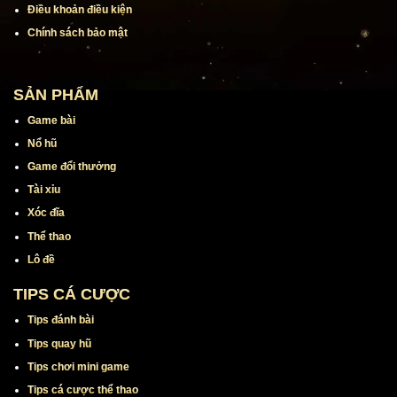
Điều khoản điều kiện
Chính sách bảo mật
SẢN PHẨM
Game bài
Nổ hũ
Game đổi thưởng
Tài xỉu
Xóc đĩa
Thể thao
Lô đề
TIPS CÁ CƯỢC
Tips đánh bài
Tips quay hũ
Tips chơi mini game
Tips cá cược thể thao