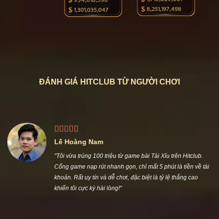
ĐÁNH GIÁ HITCLUB TỪ NGƯỜI CHƠI
Lê Hoàng Nam
"Tôi vừa trúng 100 triệu từ game bài Tài Xỉu trên Hitclub.
Cổng game nạp rút nhanh gọn, chỉ mất 5 phút là tiền về tài
khoản. Rất uy tín và dễ chơi, đặc biệt là tỷ lệ thắng cao
khiến tôi cực kỳ hài lòng!"