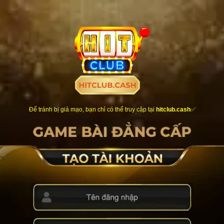
Để tránh bị giả mạo, bạn chỉ có thể truy cập tại
hitclub.cash
✅