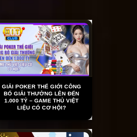
GIẢI POKER THẾ GIỚI CÔNG
BỐ GIẢI THƯỞNG LÊN ĐẾN
1.000 TỶ – GAME THỦ VIỆT
LIỆU CÓ CƠ HỘI?