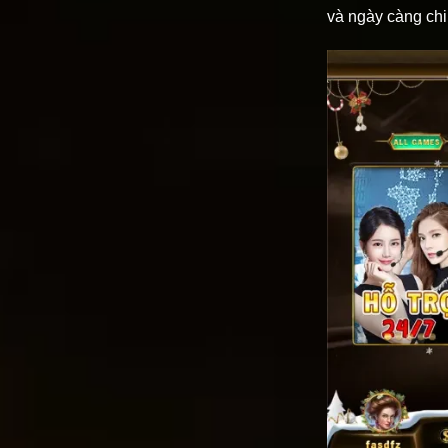
và ngày càng chi