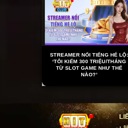
STREAMER NỔI TIẾNG HÉ LỘ
‘TÔI KIẾM 300 TRIỆU/THÁNG
TỪ SLOT GAME NHƯ THẾ
NÀO?’
LI
Đă