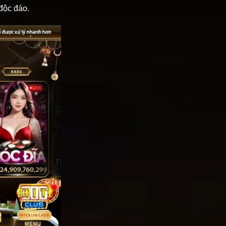
độc đáo.