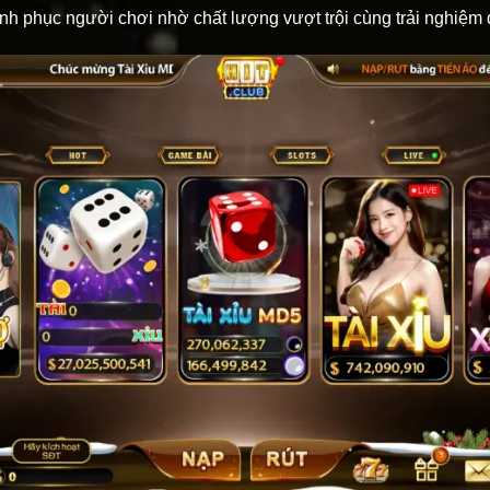
nh phục người chơi nhờ chất lượng vượt trội cùng trải nghiệm 